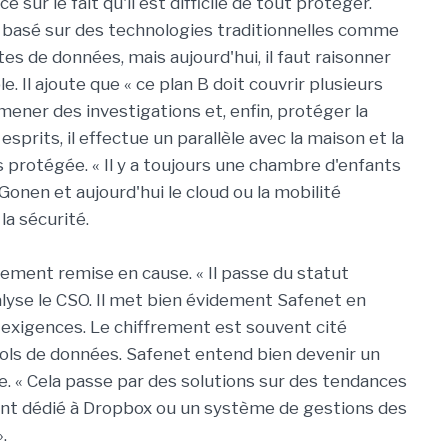
 sur le fait qu'il est difficile de tout protéger.
A basé sur des technologies traditionnelles comme
ites de données, mais aujourd'hui, il faut raisonner
e. Il ajoute que « ce plan B doit couvrir plusieurs
ener des investigations et, enfin, protéger la
prits, il effectue un parallèle avec la maison et la
 protégée. « Il y a toujours une chambre d'enfants
Gonen et aujourd'hui le cloud ou la mobilité
a sécurité.
ement remise en cause. « Il passe du statut
analyse le CSO. Il met bien évidement Safenet en
 exigences. Le chiffrement est souvent cité
ls de données. Safenet entend bien devenir un
. « Cela passe par des solutions sur des tendances
nt dédié à Dropbox ou un système de gestions des
».