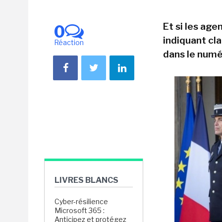
Et si les age
0
indiquant cl
Réaction
dans le numér
LIVRES BLANCS
Cyber-résilience
Microsoft 365 :
Anticipez et protégez