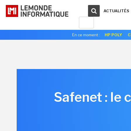
ACTUALITÉS
En ce moment :
HP POLY
C
Safenet : le 