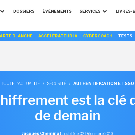
DOSSIERS
ÉVÉNEMENTS
SERVICES
LIVRES-
ARTE BLANCHE
ACCÉLERATEUR IA
CYBERCOACH
TESTS
TOUTE L'ACTUALITÉ
/
SÉCURITÉ
/
AUTHENTIFICATION ET SSO
chiffrement est la clé 
de demain
Jacques Cheminat
,
publié le 02 Décembre 2013