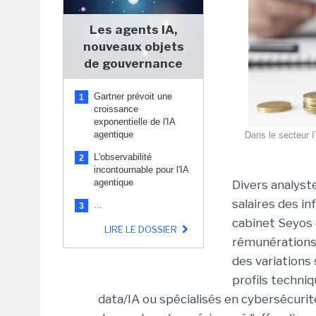
Les agents IA,
nouveaux objets
de gouvernance
Gartner prévoit une
1
croissance
exponentielle de l'IA
agentique
Dans le secteur I
L'observabilité
2
incontournable pour l'IA
agentique
Divers analyst
salaires des i
...
3
cabinet Seyos 
LIRE LE DOSSIER
rémunérations d
des variations 
profils techni
data/IA ou spécialisés en cybersécurit