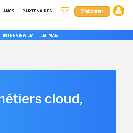
S'abonner
BLANCS
PARTENAIRES
INTERVIEW LMI
LMI MAG
métiers cloud,