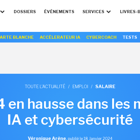
DOSSIERS
ÉVÉNEMENTS
SERVICES
LIVRES-
ARTE BLANCHE
ACCÉLERATEUR IA
CYBERCOACH
TESTS
TOUTE L'ACTUALITÉ
/
EMPLOI
/
SALAIRE
 en hausse dans les 
IA et cybersécurité
Véronique Arène
,
publié le 18 Janvier 2024