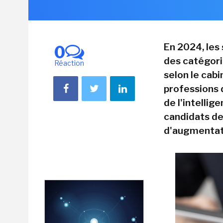
En 2024, les 
0
des catégor
Réaction
selon le cab
professions 
de l'intellige
candidats de
d'augmentat