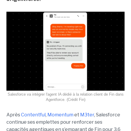
Salesforce va intégrer l'agent IA dédié à la relation client de Fin dans
Agentforce. (Crédit Fin)
Après
Contentful
,
Momentum
et
M3ter
, Salesforce
continue ses emplettes pour renforcer ses
capacités agentiques en s’emparant de Fin pour 3,6