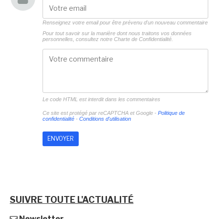
Renseignez votre email pour être prévenu d'un nouveau commentaire
Pour tout savoir sur la manière dont nous traitons vos données
personnelles, consultez notre
Charte de Confidentialité.
Le code HTML est interdit dans les commentaires
Ce site est protégé par reCAPTCHA et Google -
Politique de
confidentialité
-
Conditions d'utilisation
SUIVRE TOUTE L'ACTUALITÉ
Newsletter