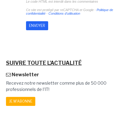
Le code HTML est interdit dans les commentaires
Ce site est protégé par reCAPTCHA et Google -
Politique de
confidentialité
-
Conditions d'utilisation
SUIVRE TOUTE L'ACTUALITÉ
Newsletter
Recevez notre newsletter comme plus de 50 000
professionnels de l'IT!
JE M'ABONNE