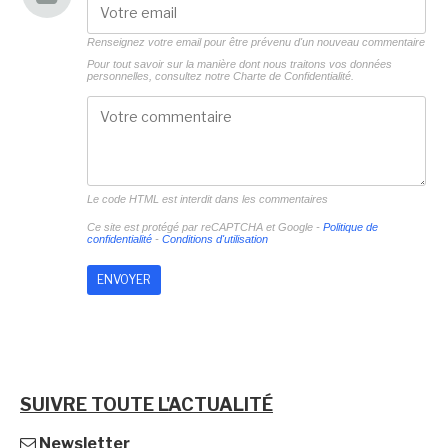
Renseignez votre email pour être prévenu d'un nouveau commentaire
Pour tout savoir sur la manière dont nous traitons vos données
personnelles, consultez notre
Charte de Confidentialité.
Le code HTML est interdit dans les commentaires
Ce site est protégé par reCAPTCHA et Google -
Politique de
confidentialité
-
Conditions d'utilisation
SUIVRE TOUTE L'ACTUALITÉ
Newsletter