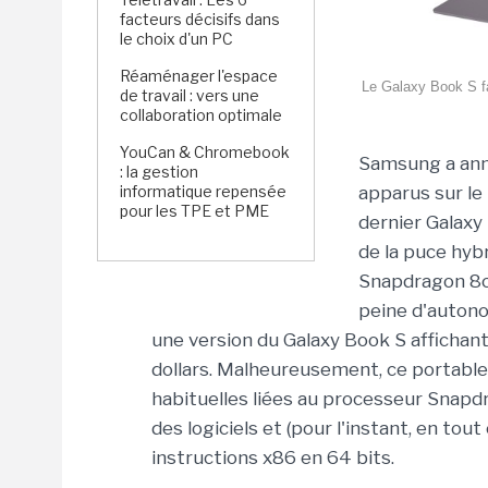
facteurs décisifs dans
le choix d'un PC
Réaménager l'espace
Le Galaxy Book S fa
de travail : vers une
collaboration optimale
YouCan & Chromebook
Samsung a anno
: la gestion
informatique repensée
apparus sur le
pour les TPE et PME
dernier Galaxy
de la puce hybr
Snapdragon 8c
peine d'autono
une version du Galaxy Book S affichan
dollars. Malheureusement, ce portable, 
habituelles liées au processeur Snap
des logiciels et (pour l'instant, en tou
instructions x86 en 64 bits.