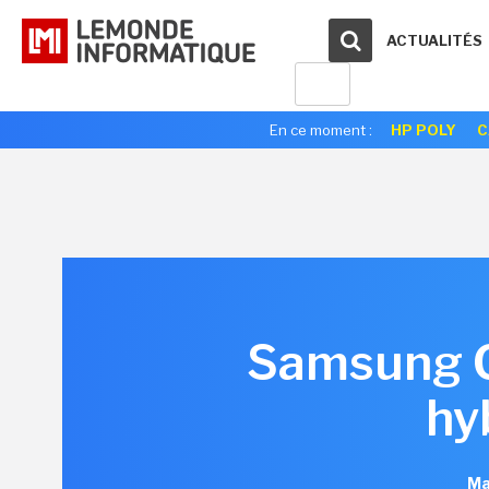
ACTUALITÉS
En ce moment :
HP POLY
C
Samsung G
hyb
Ma