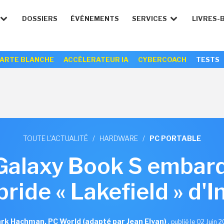
DOSSIERS
ÉVÉNEMENTS
SERVICES
LIVRES-
ARTE BLANCHE
ACCÉLERATEUR IA
CYBERCOACH
TESTS
TOUTE L'ACTUALITÉ
/
HARDWARE
/
PC PORTABLE
alaxy Book S embarq
ride « Lakefield » d'I
rk Hachman, PC World (adapté par Jean Elyan)
,
publié le 02 Juin 