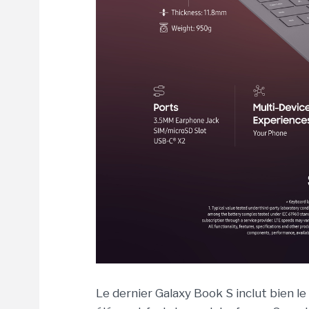
Le dernier Galaxy Book S inclut bien l