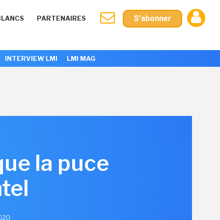
S'abonner
BLANCS
PARTENAIRES
INTERVIEW LMI
LMI MAG
ue la puce
ntel
2020