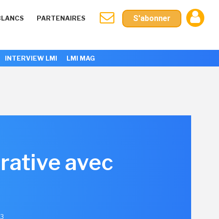
S'abonner
BLANCS
PARTENAIRES
INTERVIEW LMI
LMI MAG
rative avec
23