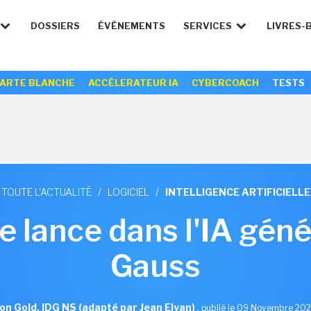
DOSSIERS
ÉVÉNEMENTS
SERVICES
LIVRES-
ARTE BLANCHE
ACCÉLERATEUR IA
CYBERCOACH
TESTS
TOUTE L'ACTUALITÉ
/
LOGICIEL
/
INTELLIGENCE ARTIFICIELLE
 lance dans l'IA géné
Gauss
on Gold, IDG NS (adapté par Jean Elyan)
,
publié le 09 Novembre 20