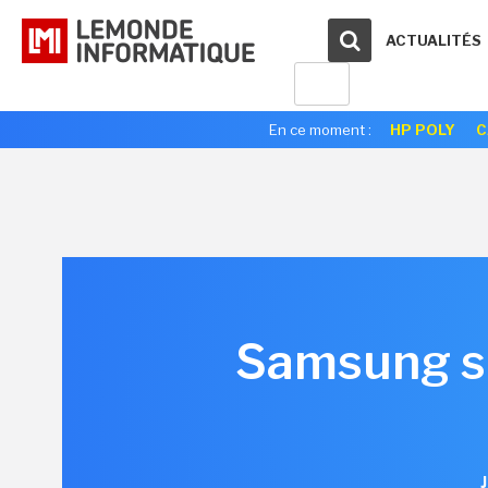
ACTUALITÉS
En ce moment :
HP POLY
C
Samsung se
J