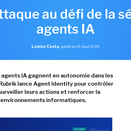
ttaque au défi de la s
agents IA
Louise Costa
,
publié le 06 Aout 2026
s agents IA gagnent en autonomie dans les
 Rubrik lance Agent Identity pour contrôler
surveiller leurs actions et renforcer la
 environnements informatiques.