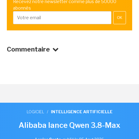
Recevez notre newsletter comme plus de 50000
abonnés
OK
Commentaire
LOGICIEL
/
INTELLIGENCE ARTIFICIELLE
Alibaba lance Qwen 3.8-Max