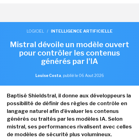
LOGICIEL
/
INTELLIGENCE ARTIFICIELLE
Mistral dévoile un modèle ouvert
pour contrôler les contenus
générés par l'IA
Louise Costa
,
publié le 06 Aout 2026
Baptisé Shieldstral, il donne aux développeurs la
possibilité de définir des règles de contrôle en
langage naturel afin d'évaluer les contenus
générés ou traités par les modèles IA. Selon
mistral, ses performances rivalisent avec celles
de modèles de sécurité plus volumineux.