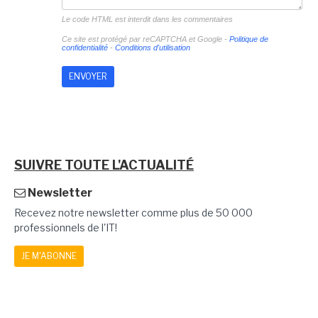
Le code HTML est interdit dans les commentaires
Ce site est protégé par reCAPTCHA et Google -
Politique de
confidentialité
-
Conditions d'utilisation
SUIVRE TOUTE L'ACTUALITÉ
Newsletter
Recevez notre newsletter comme plus de 50 000
professionnels de l'IT!
JE M'ABONNE