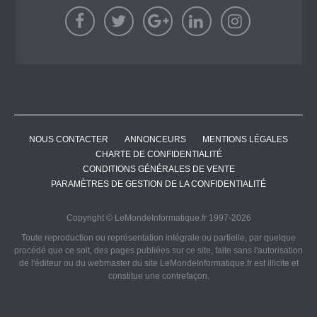
NOUS CONTACTER
ANNONCEURS
MENTIONS LÉGALES
CHARTE DE CONFIDENTIALITÉ
CONDITIONS GÉNÉRALES DE VENTE
PARAMÈTRES DE GESTION DE LA CONFIDENTIALITÉ
Copyright © LeMondeInformatique.fr 1997-2026
Toute reproduction ou représentation intégrale ou partielle, par quelque
procédé que ce soit, des pages publiées sur ce site, faite sans l'autorisation
de l'éditeur ou du webmaster du site LeMondeInformatique.fr est illicite et
constitue une contrefaçon.