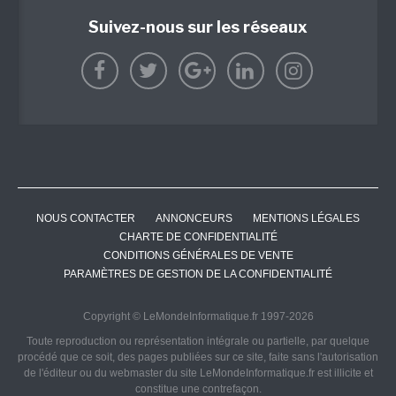
Suivez-nous sur les réseaux
NOUS CONTACTER
ANNONCEURS
MENTIONS LÉGALES
CHARTE DE CONFIDENTIALITÉ
CONDITIONS GÉNÉRALES DE VENTE
PARAMÈTRES DE GESTION DE LA CONFIDENTIALITÉ
Copyright © LeMondeInformatique.fr 1997-2026
Toute reproduction ou représentation intégrale ou partielle, par quelque
procédé que ce soit, des pages publiées sur ce site, faite sans l'autorisation
de l'éditeur ou du webmaster du site LeMondeInformatique.fr est illicite et
constitue une contrefaçon.