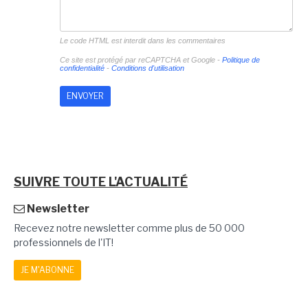
Le code HTML est interdit dans les commentaires
Ce site est protégé par reCAPTCHA et Google -
Politique de
confidentialité
-
Conditions d'utilisation
SUIVRE TOUTE L'ACTUALITÉ
Newsletter
Recevez notre newsletter comme plus de 50 000
professionnels de l'IT!
JE M'ABONNE