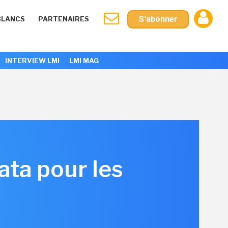
S'abonner
BLANCS
PARTENAIRES
INTERVIEW LMI
LMI MAG
ata pour les