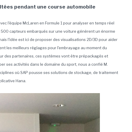
oltées pendant une course automobile
avec l'équipe McLaren en Formule 1 pour analyser en temps réel
de 500 capteurs embarqués sur une voiture génèrent un énorme
is l'idée est ici de proposer des visualisations 2D/3D pour aider
dement les meilleurs réglages pour l'embrayage au moment du
r des partenaires, ces systèmes vont être prépackagés et
per ses activités dans le domaine du sport, nous a confié M.
sciplines où SAP pousse ses solutions de stockage, de traitement
plicative Hana.