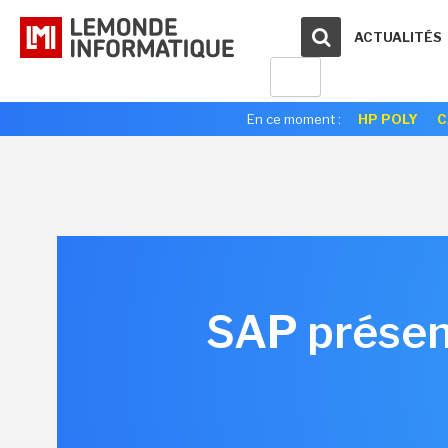
ACTUALITÉS
En ce moment :
HP POLY
C
SAP présent