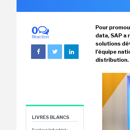
Pour promouv
0
data, SAP a 
Réaction
solutions dév
l'équipe nat
distribution.
LIVRES BLANCS
Secteur industriel :