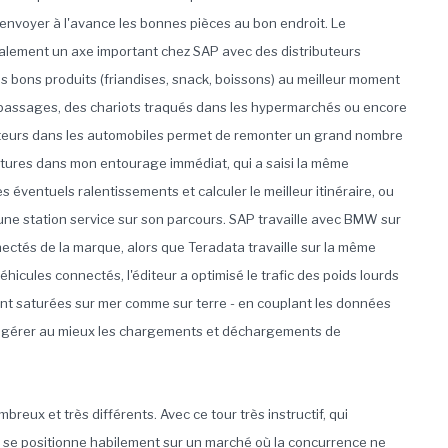
 envoyer à l'avance les bonnes pièces au bon endroit. Le
ement un axe important chez SAP avec des distributeurs
s bons produits (friandises, snack, boissons) au meilleur moment
de passages, des chariots traqués dans les hypermarchés ou encore
apteurs dans les automobiles permet de remonter un grand nombre
voitures dans mon entourage immédiat, qui a saisi la même
s éventuels ralentissements et calculer le meilleur itinéraire, ou
une station service sur son parcours. SAP travaille avec BMW sur
ectés de la marque, alors que Teradata travaille sur la même
icules connectés, l'éditeur a optimisé le trafic des poids lourds
sont saturées sur mer comme sur terre - en couplant les données
ur gérer au mieux les chargements et déchargements de
mbreux et très différents. Avec ce tour très instructif, qui
AP se positionne habilement sur un marché où la concurrence ne