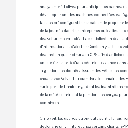
analyses prédictives pour anticiper les pannes et
développement des machines connectées est égal
tactiles préconfigurables capables de proposer le
de la journée dans les entreprises ou les lieux 
des voitures connectés. La multiplication des c
d'informations et d'alertes. Combien y-a-t-il de 
destination que moi sur son GPS afin d'anticiper le
encore être alerté d'une pénurie d'essence dans 
la gestion des données issues des véhicules conn
chose avec Volvo. Toujours dans le domaine des véh
sur le port de Hambourg - dont les installations 
de la météo marine et la position des cargos po
containers.
On le voit, les usages du big data sont à la fois no
déclenche un vif intérêt chez certains clients, S