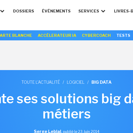
DOSSIERS
ÉVÉNEMENTS
SERVICES
LIVRES-
ARTE BLANCHE
ACCÉLERATEUR IA
CYBERCOACH
TESTS
TOUTE L'ACTUALITÉ
/
LOGICIEL
/
BIG DATA
e ses solutions big d
métiers
Serge Leblal
,
publié le 23 Juin 2014