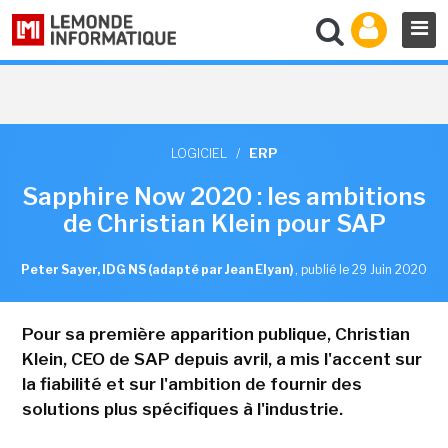
LOGICIEL
/
ERP
Sapphire Now 2020 : les ambitions
de Christian Klein pour SAP
Peter Sayer, IDG NS (adapté par Jean Elyan)
,
publié le 29 Juin 2020
Pour sa première apparition publique, Christian
Klein, CEO de SAP depuis avril, a mis l'accent sur
la fiabilité et sur l'ambition de fournir des
solutions plus spécifiques à l'industrie.