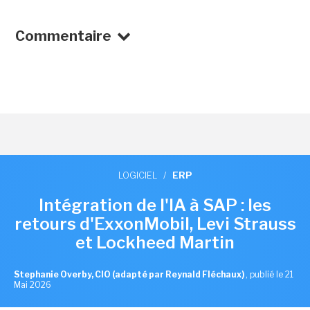
Commentaire
LOGICIEL
/
ERP
Intégration de l'IA à SAP : les
retours d'ExxonMobil, Levi Strauss
et Lockheed Martin
Stephanie Overby, CIO (adapté par Reynald Fléchaux)
,
publié le 21
Mai 2026