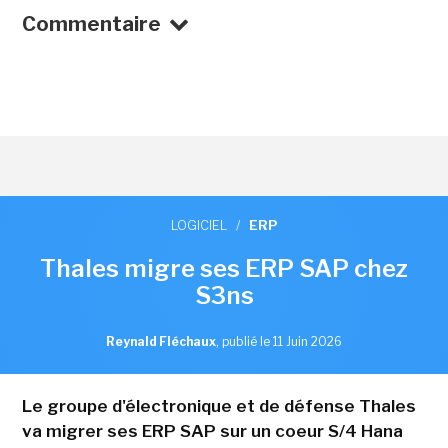
Commentaire
LOGICIEL
/
ERP
Thales migre ses ERP SAP chez
S3ns
Reynald Fléchaux
,
publié le 11 Juin 2026
Le groupe d'électronique et de défense Thales
va migrer ses ERP SAP sur un coeur S/4 Hana