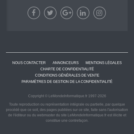
NOUS CONTACTER
ANNONCEURS
MENTIONS LÉGALES
CHARTE DE CONFIDENTIALITÉ
CONDITIONS GÉNÉRALES DE VENTE
PARAMÈTRES DE GESTION DE LA CONFIDENTIALITÉ
Copyright © LeMondeInformatique.fr 1997-2026
Toute reproduction ou représentation intégrale ou partielle, par quelque
procédé que ce soit, des pages publiées sur ce site, faite sans l'autorisation
de l'éditeur ou du webmaster du site LeMondeInformatique.fr est illicite et
constitue une contrefaçon.