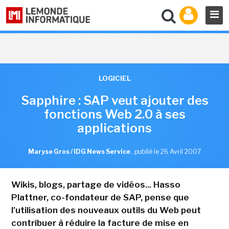
LOGICIEL
Sapphire : SAP veut ajouter des
fonctions Web 2.0 à ses
applications
Maryse Gros / IDG News Service
,
publié le 26 Avril 2007
Wikis, blogs, partage de vidéos... Hasso
Plattner, co-fondateur de SAP, pense que
l'utilisation des nouveaux outils du Web peut
contribuer à réduire la facture de mise en