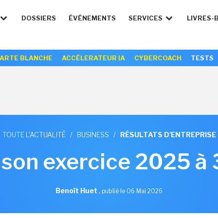
DOSSIERS
ÉVÉNEMENTS
SERVICES
LIVRES-
ARTE BLANCHE
ACCÉLERATEUR IA
CYBERCOACH
TESTS
TOUTE L'ACTUALITÉ
/
BUSINESS
/
RÉSULTATS D'ENTREPRISE
 son exercice 2025 à
Benoît Huet
,
publié le 06 Mai 2026