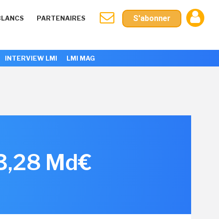
S'abonner
BLANCS
PARTENAIRES
INTERVIEW LMI
LMI MAG
 3,28 Md€