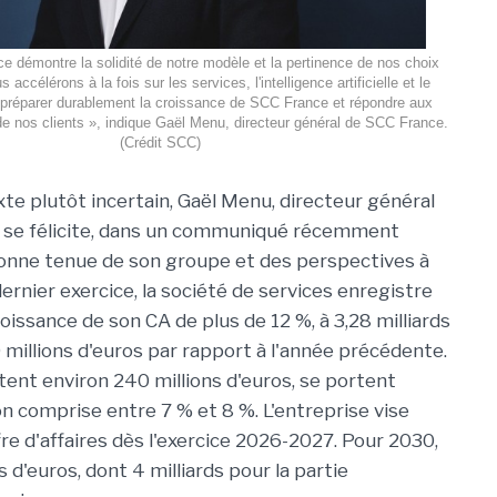
e démontre la solidité de notre modèle et la pertinence de nos choix
 accélérons à la fois sur les services, l'intelligence artificielle et le
 préparer durablement la croissance de SCC France et répondre aux
de nos clients », indique Gaël Menu, directeur général de SCC France.
(Crédit SCC)
te plutôt incertain, Gaël Menu, directeur général
, se félicite, dans un communiqué récemment
 bonne tenue de son groupe et des perspectives à
dernier exercice, la société de services enregistre
oissance de son CA de plus de 12 %, à 3,28 milliards
millions d'euros par rapport à l'année précédente.
ntent environ 240 millions d'euros, se portent
 comprise entre 7 % et 8 %. L'entreprise vise
fre d'affaires dès l'exercice 2026-2027. Pour 2030,
 d'euros, dont 4 milliards pour la partie