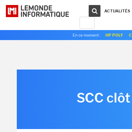
ACTUALITÉS
En ce moment :
HP POLY
C
SCC clôt