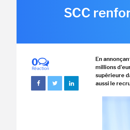
SCC renfor
En annonçant
0
millions d'eu
Réaction
supérieure da
aussi le rec