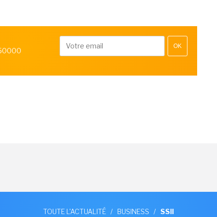
OK
 50000
TOUTE L'ACTUALITÉ
/
BUSINESS
/
SSII