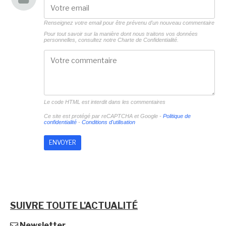
Renseignez votre email pour être prévenu d'un nouveau commentaire
Pour tout savoir sur la manière dont nous traitons vos données
personnelles, consultez notre
Charte de Confidentialité.
Le code HTML est interdit dans les commentaires
Ce site est protégé par reCAPTCHA et Google -
Politique de
confidentialité
-
Conditions d'utilisation
SUIVRE TOUTE L'ACTUALITÉ
Newsletter