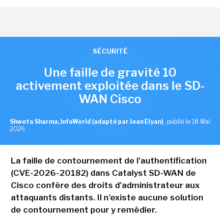
SÉCURITÉ
Une faille de gravité 10
activement exploitée dans le SD-
WAN Cisco
Shweta Sharma, InfoWorld (adapté par Jean Elyan)
,
publié le 18 Mai
2026
La faille de contournement de l'authentification
(CVE-2026-20182) dans Catalyst SD-WAN de
Cisco confère des droits d'administrateur aux
attaquants distants. Il n'existe aucune solution
de contournement pour y remédier.