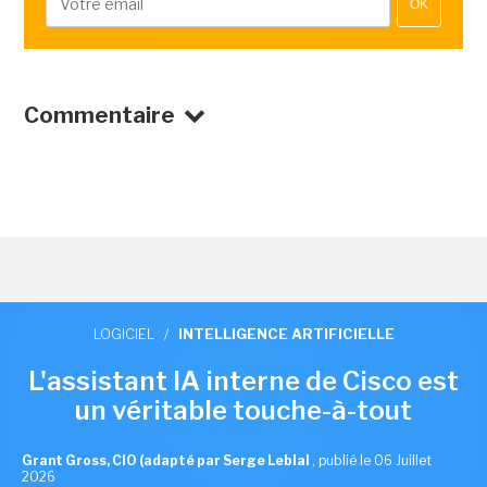
OK
Commentaire
LOGICIEL
/
INTELLIGENCE ARTIFICIELLE
L'assistant IA interne de Cisco est
un véritable touche-à-tout
Grant Gross, CIO (adapté par Serge Leblal
,
publié le 06 Juillet
2026