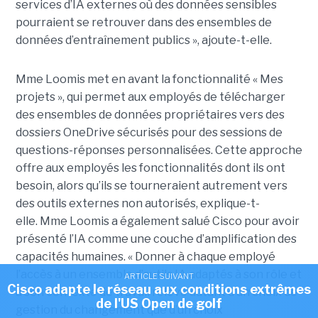
services d’IA externes où des données sensibles
pourraient se retrouver dans des ensembles de
données d’entraînement publics », ajoute-t-elle.
Mme Loomis met en avant la fonctionnalité « Mes
projets », qui permet aux employés de télécharger
des ensembles de données propriétaires vers des
dossiers OneDrive sécurisés pour des sessions de
questions-réponses personnalisées. Cette approche
offre aux employés les fonctionnalités dont ils ont
besoin, alors qu’ils se tourneraient autrement vers
des outils externes non autorisés, explique-t-
elle.
Mme Loomis a également salué Cisco pour avoir
présenté l’IA comme une couche d’amplification des
capacités humaines. « Donner à chaque employé
l’accès à un ensemble d’outils IA adaptés à son rôle et
ARTICLE SUIVANT
Cisco adapte le réseau aux conditions extrêmes
à son contexte de travail relève autant d’un choix de
de l'US Open de golf
gestion du changement que d’un choix