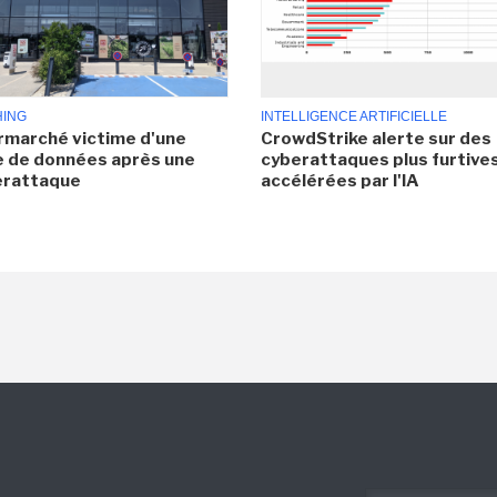
HING
INTELLIGENCE ARTIFICIELLE
rmarché victime d'une
CrowdStrike alerte sur des
e de données après une
cyberattaques plus furtives
erattaque
accélérées par l'IA