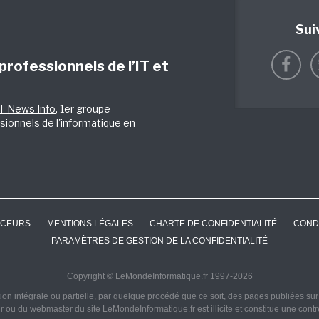
Sui
 professionnels de l’IT et
IT News Info
, 1er groupe
sionnels de l'informatique en
CEURS
MENTIONS LÉGALES
CHARTE DE CONFIDENTIALITÉ
COND
PARAMÈTRES DE GESTION DE LA CONFIDENTIALITÉ
Copyright © LeMondeInformatique.fr 1997-2026
on intégrale ou partielle, par quelque procédé que ce soit, des pages publiées sur ce
ur ou du webmaster du site LeMondeInformatique.fr est illicite et constitue une cont