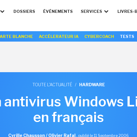
DOSSIERS
ÉVÉNEMENTS
SERVICES
LIVRES-
ARTE BLANCHE
ACCÉLERATEUR IA
CYBERCOACH
TESTS
TOUTE L'ACTUALITÉ
/
HARDWARE
n antivirus Windows Li
en français
Cyrille Chausson / Olivier Rafal
,
publié le 11 Septembre 2006