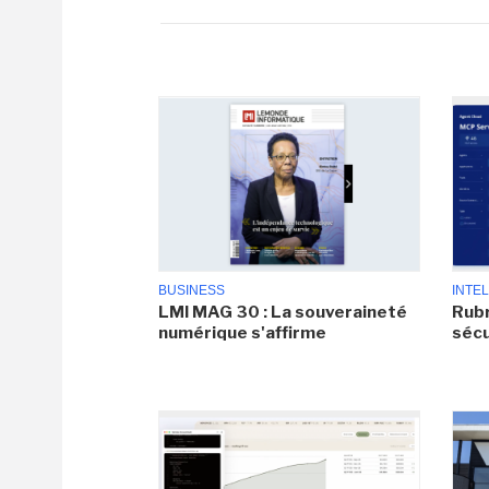
BUSINESS
INTEL
LMI MAG 30 : La souveraineté
Rubr
numérique s'affirme
sécu