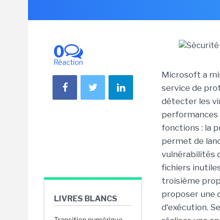
0
Réaction
Microsoft a mis
service de pro
détecter les vi
performances 
fonctions : la 
permet de lanc
vulnérabilités
fichiers inutil
troisième prop
proposer une d
LIVRES BLANCS
d'exécution. Se
Transition numérique