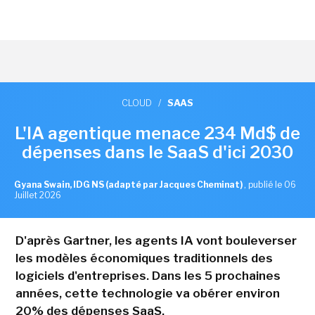
CLOUD
/
SAAS
L'IA agentique menace 234 Md$ de
dépenses dans le SaaS d'ici 2030
Gyana Swain, IDG NS (adapté par Jacques Cheminat)
,
publié le 06
Juillet 2026
D'après Gartner, les agents IA vont bouleverser
les modèles économiques traditionnels des
logiciels d'entreprises. Dans les 5 prochaines
années, cette technologie va obérer environ
20% des dépenses SaaS.