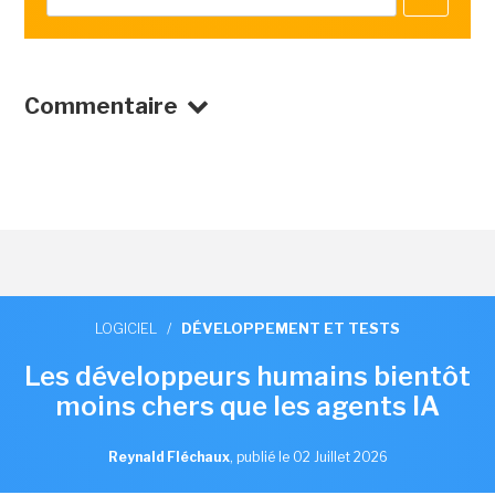
Commentaire
LOGICIEL
/
DÉVELOPPEMENT ET TESTS
Les développeurs humains bientôt
moins chers que les agents IA
Reynald Fléchaux
,
publié le 02 Juillet 2026