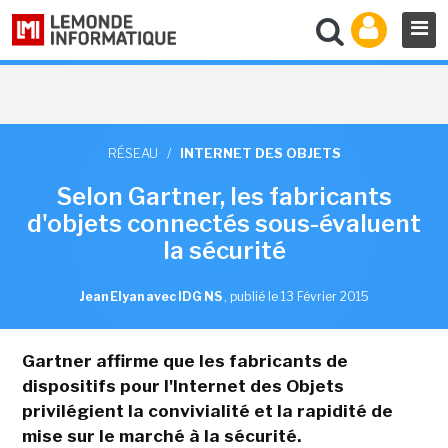
RÉSEAU
/
INTERNET DES OBJETS
Selon Gartner, les fabricants
d'objets connectés sous-évaluent
la sécurité
Jean Elyan avec IDG NS
,
publié le 13 Février 2015
Gartner affirme que les fabricants de
dispositifs pour l'Internet des Objets
privilégient la convivialité et la rapidité de
mise sur le marché à la sécurité.