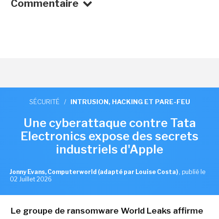
Commentaire
SÉCURITÉ
/
INTRUSION, HACKING ET PARE-FEU
Une cyberattaque contre Tata
Electronics expose des secrets
industriels d'Apple
Jonny Evans, Computerworld (adapté par Louise Costa)
,
publié le
02 Juillet 2026
Le groupe de ransomware World Leaks affirme