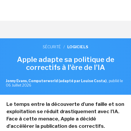
SÉCURITÉ
/
LOGICIELS
Apple adapte sa politique de
correctifs à l'ère de l'IA
Jonny Evans, Computerworld (adapté par Louise Costa)
,
publié le
06 Juillet 2026
Le temps entre la découverte d'une faille et son
exploitation se réduit drastiquement avec l'IA.
Face à cette menace, Apple a décidé
d'accélérer la publication des correctifs.