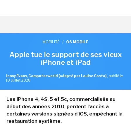
MOBILITÉ
/
OS MOBILE
Apple tue le support de ses vieux
iPhone et iPad
Jonny Evans, Computerworld (adapté par Louise Costa)
,
publié le
10 Juillet 2026
Les iPhone 4, 4S, 5 et 5c, commercialisés au
début des années 2010, perdent l'accès à
certaines versions signées d'iOS, empêchant la
restauration système.