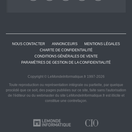
NOUS CONTACTER
ANNONCEURS
MENTIONS LÉGALES
CHARTE DE CONFIDENTIALITÉ
CONDITIONS GÉNÉRALES DE VENTE
PARAMÈTRES DE GESTION DE LA CONFIDENTIALITÉ
Copyright © LeMondeInformatique.fr 1997-2026
Toute reproduction ou représentation intégrale ou partielle, par quelque
procédé que ce soit, des pages publiées sur ce site, faite sans l'autorisation
de l'éditeur ou du webmaster du site LeMondeInformatique.fr est illicite et
constitue une contrefaçon.