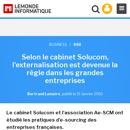
BUSINESS
/
SSII
Selon le cabinet Solucom,
l'externalisation est devenue la
règle dans les grandes
entreprises
Bertrand Lemaire
,
publié le 19 Janvier 2010
Le cabinet Solucom et l'association Ae-SCM ont
étudié les pratiques d'e-sourcing des
entreprises françaises.