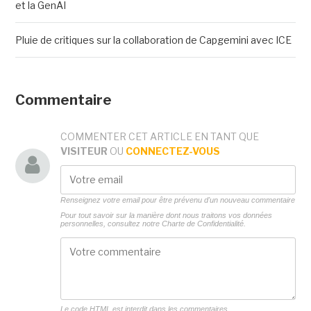
et la GenAI
Pluie de critiques sur la collaboration de Capgemini avec ICE
Commentaire
COMMENTER CET ARTICLE EN TANT QUE
VISITEUR
OU
CONNECTEZ-VOUS
Renseignez votre email pour être prévenu d'un nouveau commentaire
Pour tout savoir sur la manière dont nous traitons vos données
personnelles, consultez notre
Charte de Confidentialité.
Le code HTML est interdit dans les commentaires