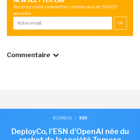
NEWSLETTER LMI
Recevez notre newsletter comme plus de 50000
abonnés
OK
Commentaire
BUSINESS
/
SSII
DeployCo, l'ESN d'OpenAI née du
rachat de la société Tomoro