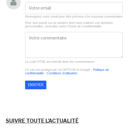
Renseignez votre email pour être prévenu d'un nouveau commentaire
Pour tout savoir sur la manière dont nous traitons vos données
personnelles, consultez notre
Charte de Confidentialité.
Le code HTML est interdit dans les commentaires
Ce site est protégé par reCAPTCHA et Google -
Politique de
confidentialité
-
Conditions d'utilisation
SUIVRE TOUTE L'ACTUALITÉ