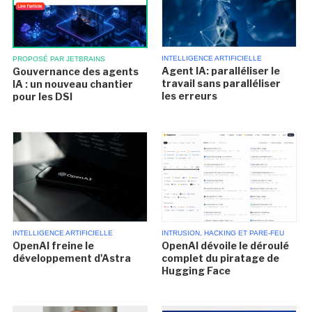
INTELLIGENCE ARTIFICIELLE
PROPOSÉ PAR JETBRAINS
Agent IA: paralléliser le
Gouvernance des agents
travail sans paralléliser
IA : un nouveau chantier
les erreurs
pour les DSI
INTELLIGENCE ARTIFICIELLE
INTRUSION, HACKING ET PARE-FEU
OpenAI freine le
OpenAI dévoile le déroulé
développement d'Astra
complet du piratage de
Hugging Face