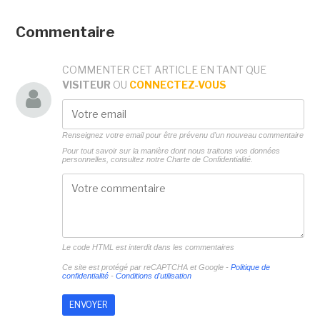
Commentaire
COMMENTER CET ARTICLE EN TANT QUE
VISITEUR
OU
CONNECTEZ-VOUS
Renseignez votre email pour être prévenu d'un nouveau commentaire
Pour tout savoir sur la manière dont nous traitons vos données
personnelles, consultez notre
Charte de Confidentialité.
Le code HTML est interdit dans les commentaires
Ce site est protégé par reCAPTCHA et Google -
Politique de
confidentialité
-
Conditions d'utilisation