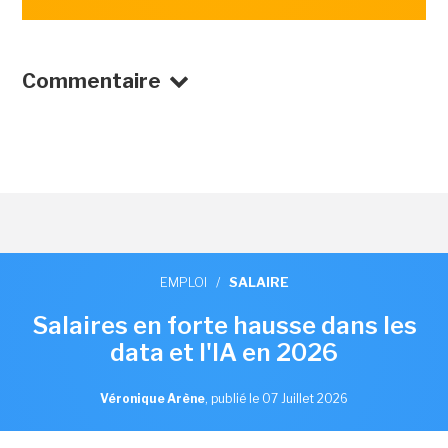
Commentaire
EMPLOI
/
SALAIRE
Salaires en forte hausse dans les
data et l'IA en 2026
Véronique Arène
,
publié le 07 Juillet 2026