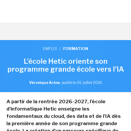
EMPLOI
/
FORMATION
L'école Hetic oriente son
programme grande école vers l'IA
Véronique Arène
,
publié le 06 Juillet 2026
A partir de la rentrée 2026-2027, l'école
d'informatique Hetic enseigne les
fondamentaux du cloud, des data et de l'IA dès
la première année de son programme grande
école. La création d'un parcours spécifique de