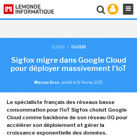
CLOUD
/
CLOUD
Sigfox migre dans Google Cloud
pour déployer massivement l'IoT
Maryse Gros
,
publié le 11 Février 2021
Le spécialiste français des réseaux basse
consommation pour l'IoT Sigfox choisit Google
Cloud comme backbone de son réseau 0G pour
accélérer son déploiement et gérer la
croissance exponentielle des données.