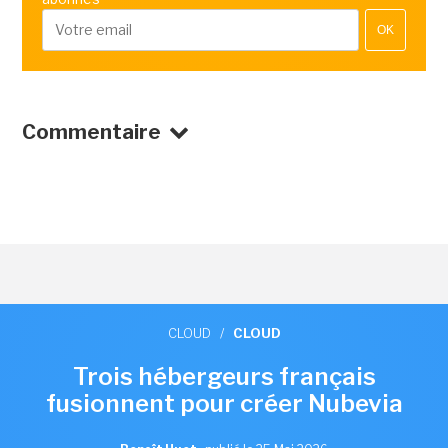
OK
Commentaire
CLOUD
/
CLOUD
Trois hébergeurs français
fusionnent pour créer Nubevia