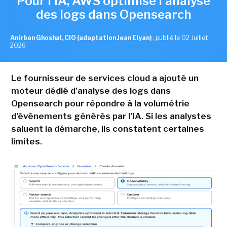
Pour l'IA, AWS optimise l'analyse
des logs dans Opensearch
Anirban Ghoshal, CIO (adaptation Jean Elyan)
,
publié le 02 Juillet
2026
Le fournisseur de services cloud a ajouté un
moteur dédié d'analyse des logs dans
Opensearch pour répondre à la volumétrie
d'évènements générés par l'IA. Si les analystes
saluent la démarche, ils constatent certaines
limites.