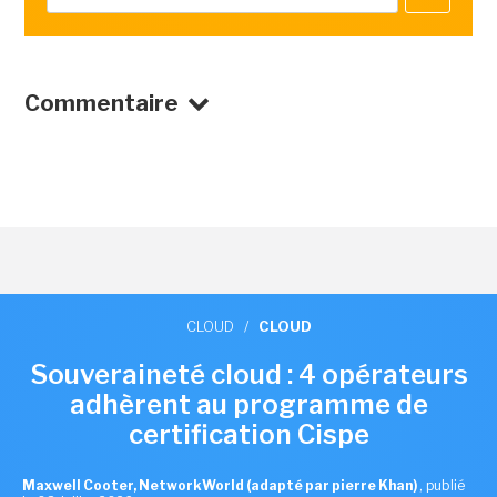
Commentaire
CLOUD
/
CLOUD
Souveraineté cloud : 4 opérateurs
adhèrent au programme de
certification Cispe
Maxwell Cooter, NetworkWorld (adapté par pierre Khan)
,
publié