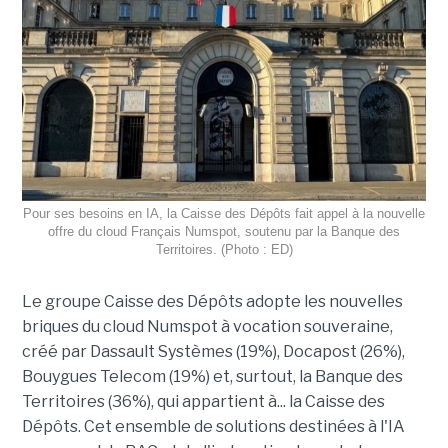
Pour ses besoins en IA, la Caisse des Dépôts fait appel à la nouvelle
offre du cloud Français Numspot, soutenu par la Banque des
Territoires. (Photo : ED)
Le groupe Caisse des Dépôts adopte les nouvelles
briques du cloud Numspot à vocation souveraine,
créé par Dassault Systèmes (19%), Docapost (26%),
Bouygues Telecom (19%) et, surtout, la Banque des
Territoires (36%), qui appartient à... la Caisse des
Dépôts. Cet ensemble de solutions destinées à l'IA