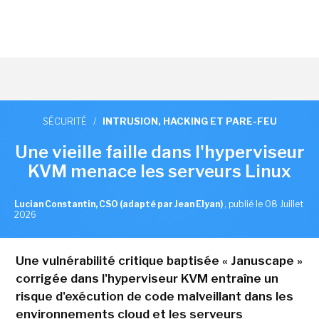
SÉCURITÉ
/
INTRUSION, HACKING ET PARE-FEU
Une vieille faille dans l'hyperviseur
KVM menace les serveurs Linux
Lucian Constantin, CSO (adapté par Jean Elyan)
,
publié le 08 Juillet
2026
Une vulnérabilité critique baptisée « Januscape »
corrigée dans l'hyperviseur KVM entraîne un
risque d'exécution de code malveillant dans les
environnements cloud et les serveurs