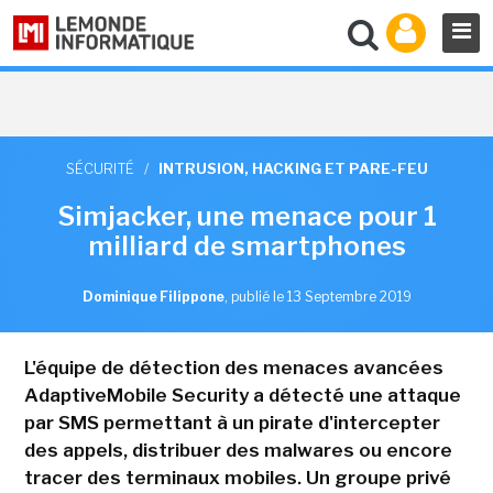
SÉCURITÉ
/
INTRUSION, HACKING ET PARE-FEU
Simjacker, une menace pour 1
milliard de smartphones
Dominique Filippone
,
publié le 13 Septembre 2019
L'équipe de détection des menaces avancées
AdaptiveMobile Security a détecté une attaque
par SMS permettant à un pirate d'intercepter
des appels, distribuer des malwares ou encore
tracer des terminaux mobiles. Un groupe privé