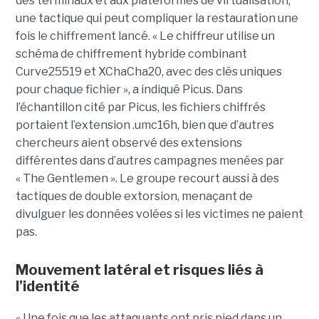
des terminaux et aux plateformes de virtualisation,
une tactique qui peut compliquer la restauration une
fois le chiffrement lancé. « Le chiffreur utilise un
schéma de chiffrement hybride combinant
Curve25519 et XChaCha20, avec des clés uniques
pour chaque fichier », a indiqué Picus. Dans
l’échantillon cité par Picus, les fichiers chiffrés
portaient l’extension .umc16h, bien que d’autres
chercheurs aient observé des extensions
différentes dans d’autres campagnes menées par
« The Gentlemen ». Le groupe recourt aussi à des
tactiques de double extorsion, menaçant de
divulguer les données volées si les victimes ne paient
pas.
Mouvement latéral et risques liés à
l’identité
« Une fois que les attaquants ont pris pied dans un