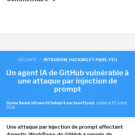
SÉCURITÉ
/
INTRUSION, HACKING ET PARE-FEU
Un agent IA de GitHub vulnérable à
une attaque par injection de
prompt
Gyana Swain, Infoworld (adapté par Jean Elyan)
,
publié le 10 Juillet
2026
Une attaque par injection de prompt affectant
Agentic Workflows de GitHub a permis de