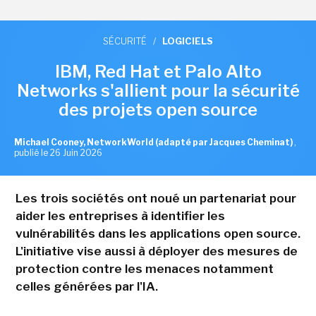
SÉCURITÉ
/
LOGICIELS
IBM, Red Hat et Palo Alto
Networks s'allient pour la sécurité
des projets open source
Michael Cooney, NetworkWorld (adapté par Jacques Cheminat)
,
publié le 26 Juin 2026
Les trois sociétés ont noué un partenariat pour
aider les entreprises à identifier les
vulnérabilités dans les applications open source.
L'initiative vise aussi à déployer des mesures de
protection contre les menaces notamment
celles générées par l'IA.