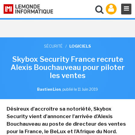
SÉCURITÉ
/
LOGICIELS
Skybox Security France recrute
Alexis Bouchauveau pour piloter
les ventes
Bastien Lion
,
publié le 11 Juin 2019
Désireux d'accroître sa notoriété, Skybox
Security vient d'annoncer l'arrivée d'Alexis
Bouchauveau au poste de directeur des ventes
pour la France, le BeLux et l'Afrique du Nord.