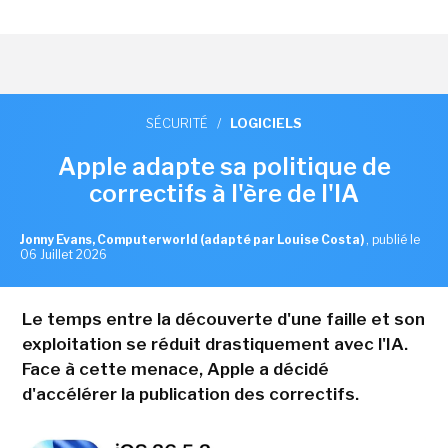
SÉCURITÉ
/
LOGICIELS
Apple adapte sa politique de
correctifs à l'ère de l'IA
Jonny Evans, Computerworld (adapté par Louise Costa)
,
publié le
06 Juillet 2026
Le temps entre la découverte d'une faille et son
exploitation se réduit drastiquement avec l'IA.
Face à cette menace, Apple a décidé
d'accélérer la publication des correctifs.