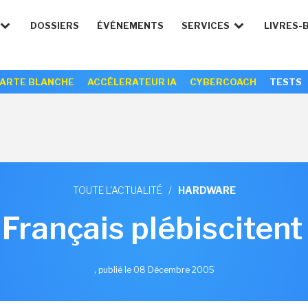
DOSSIERS
ÉVÉNEMENTS
SERVICES
LIVRES-
ARTE BLANCHE
ACCÉLERATEUR IA
CYBERCOACH
TESTS
TOUTE L'ACTUALITÉ
/
HARDWARE
 Français plébiscitent
,
publié le 08 Décembre 2005