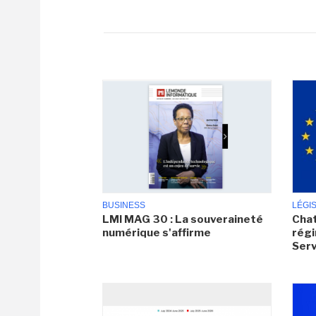
BUSINESS
LÉGI
LMI MAG 30 : La souveraineté
Chat
numérique s'affirme
régi
Serv