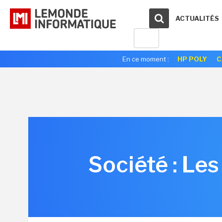
ACTUALITÉS
En ce moment :
HP POLY
C
Société : Les