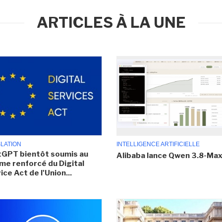
ARTICLES À LA UNE
SLATION
INTELLIGENCE ARTIFICIELLE
GPT bientôt soumis au
Alibaba lance Qwen 3.8-Ma
me renforcé du Digital
ice Act de l'Union...