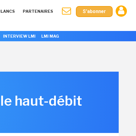
S'abonner
BLANCS
PARTENAIRES
INTERVIEW LMI
LMI MAG
 le haut-débit