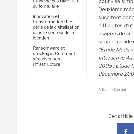
Étude de cas HMY Haut
pour « se simpli
du formulaire
Deuxième média
Innovation et
suscitent don
transformation : Les
difficultés d'u
défis de la digitalisation
dans le secteur de la
usagers de la 
location
simple, rapide
Ransomware et
*Etude Mediam
stockage : Comment
Interactive Ad
sécuriser son
infrastructure
2005 ; Etude 
décembre 2005
Article rédigé par
Cet article