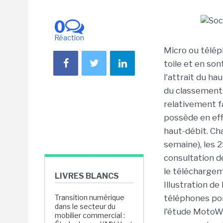
0
Réaction
Micro ou téléph
toile et en so
l'attrait du ha
du classement
relativement fa
possède en eff
haut-débit. Ch
semaine), les 2
consultation de
le télécharge
LIVRES BLANCS
Illustration de
Transition numérique
téléphones po
dans le secteur du
l'étude MotoWi
mobilier commercial :