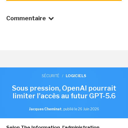
Commentaire
SÉCURITÉ
/
LOGICIELS
Sous pression, OpenAI pourrait
limiter l'accès au futur GPT-5.6
Jacques Cheminat
,
publié le 26 Juin 2026
Selon The Information, l'administration