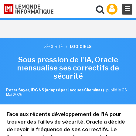
SÉCURITÉ
/
LOGICIELS
Sous pression de l'IA, Oracle
mensualise ses correctifs de
sécurité
Peter Sayer, IDG NS (adapté par Jacques Cheminat)
,
publié le 06
Mai 2026
Face aux récents développement de l'IA pour
trouver des failles de sécurité, Oracle a décidé
de revoir la fréquence de ses correctifs. Le