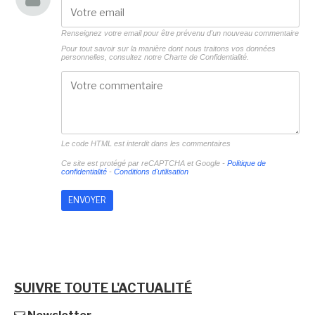
Renseignez votre email pour être prévenu d'un nouveau commentaire
Pour tout savoir sur la manière dont nous traitons vos données
personnelles, consultez notre
Charte de Confidentialité.
Le code HTML est interdit dans les commentaires
Ce site est protégé par reCAPTCHA et Google -
Politique de
confidentialité
-
Conditions d'utilisation
SUIVRE TOUTE L'ACTUALITÉ