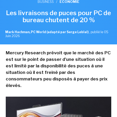
BUSINESS
/
ECONOMIE
Les livraisons de puces pour PC de
bureau chutent de 20 %
Mark Hachman, PC World (adapté par Serge Leblal)
,
publié le 05
Juin 2026
Mercury Research prévoit que le marché des PC
est sur le point de passer d'une situation où il
est limité par la disponibilité des puces à une
situation où il est freiné par des
consommateurs peu disposés à payer des prix
élevés.