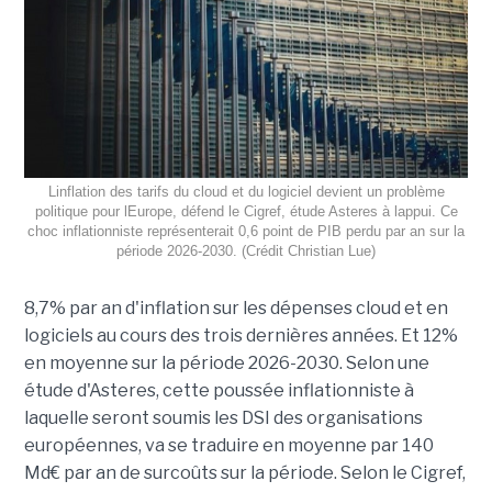
Linflation des tarifs du cloud et du logiciel devient un problème
politique pour lEurope, défend le Cigref, étude Asteres à lappui. Ce
choc inflationniste représenterait 0,6 point de PIB perdu par an sur la
période 2026-2030. (Crédit Christian Lue)
8,7% par an d'inflation sur les dépenses cloud et en
logiciels au cours des trois dernières années. Et 12%
en moyenne sur la période 2026-2030. Selon une
étude d'Asteres, cette poussée inflationniste à
laquelle seront soumis les DSI des organisations
européennes, va se traduire en moyenne par 140
Md€ par an de surcoûts sur la période. Selon le Cigref,