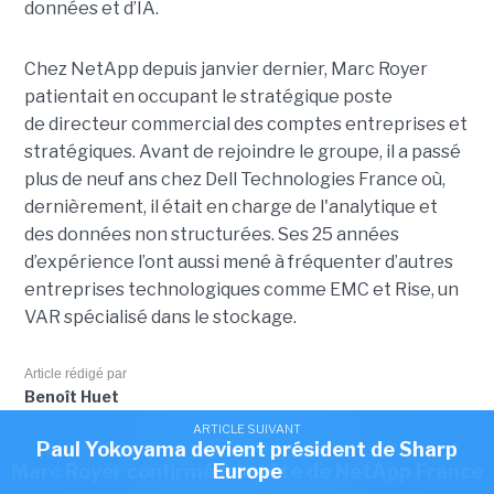
données et d’IA.
Chez NetApp depuis janvier dernier, Marc Royer
patientait en occupant le stratégique poste
de directeur commercial des comptes entreprises et
stratégiques. Avant de rejoindre le groupe, il a passé
plus de neuf ans chez Dell Technologies France où,
dernièrement, il était en charge de l'analytique et
des données non structurées. Ses 25 années
d’expérience l’ont aussi mené à fréquenter d’autres
entreprises technologiques comme EMC et Rise, un
VAR spécialisé dans le stockage.
Article rédigé par
Benoît Huet
ARTICLE SUIVANT
ARTICLE SUIVANT
Romain Passilly prend la direction de Visma
Paul Yokoyama devient président de Sharp
ARTICLE SUIVANT
Marc Royer confirmé à la tête de NetApp France
Europe
France
Cet article vous a plu?
Partagez le !