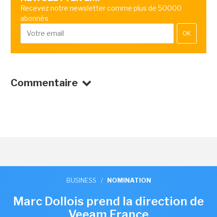
Recevez notre newsletter comme plus de 50000
abonnés
OK
Commentaire
BUSINESS
/
NOMINATION
Marc Dollois prend la direction de
Veeam France