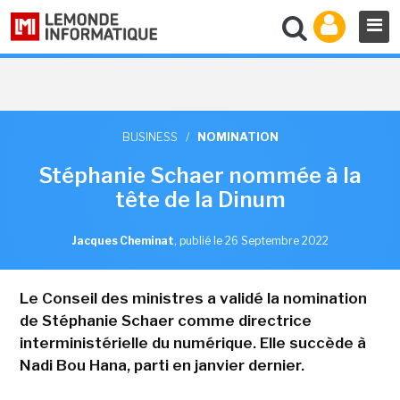
BUSINESS
/
NOMINATION
Stéphanie Schaer nommée à la
tête de la Dinum
Jacques Cheminat
,
publié le 26 Septembre 2022
Le Conseil des ministres a validé la nomination
de Stéphanie Schaer comme directrice
interministérielle du numérique. Elle succède à
Nadi Bou Hana, parti en janvier dernier.