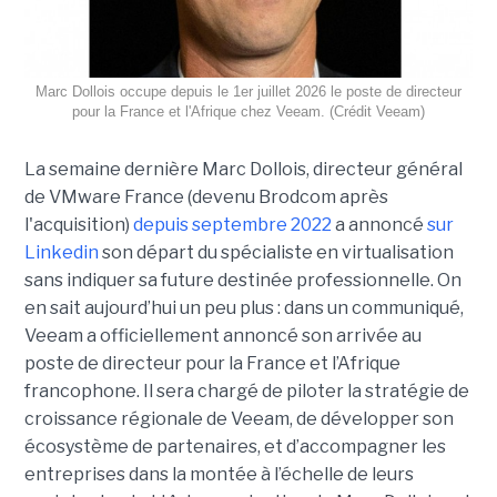
Marc Dollois occupe depuis le 1er juillet 2026 le poste de directeur
pour la France et l'Afrique chez Veeam. (Crédit Veeam)
La semaine dernière Marc Dollois, directeur général
de VMware France (devenu Brodcom après
l'acquisition)
depuis septembre 2022
a annoncé
sur
Linkedin
son départ du spécialiste en virtualisation
sans indiquer sa future destinée professionnelle. On
en sait aujourd’hui un peu plus : dans un communiqué,
Veeam a officiellement annoncé son arrivée au
poste de directeur pour la France et l’Afrique
francophone. Il sera chargé de piloter la stratégie de
croissance régionale de Veeam, de développer son
écosystème de partenaires, et d’accompagner les
entreprises dans la montée à l’échelle de leurs