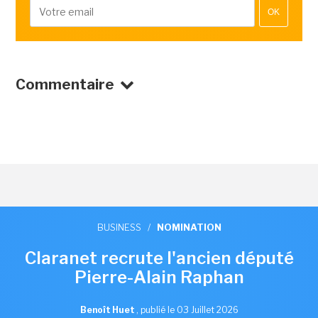
OK
Commentaire
BUSINESS
/
NOMINATION
Claranet recrute l'ancien député
Pierre-Alain Raphan
Benoît Huet
,
publié le 03 Juillet 2026