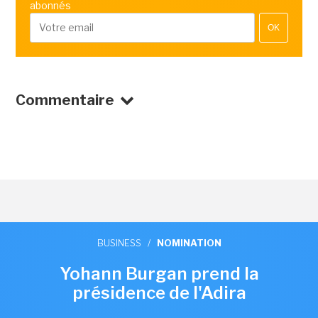
abonnés
OK
Commentaire
BUSINESS
/
NOMINATION
Yohann Burgan prend la
présidence de l'Adira