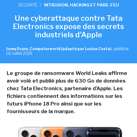
SÉCURITÉ
/
INTRUSION, HACKING ET PARE-FEU
Une cyberattaque contre Tata
Electronics expose des secrets
industriels d'Apple
Jonny Evans, Computerworld (adapté par Louise Costa)
,
publié le
02 Juillet 2026
Le groupe de ransomware World Leaks affirme
avoir volé et publié plus de 630 Go de données
chez Tata Electronics, partenaire d'Apple. Les
fichiers contiennent des informations sur les
futurs iPhone 18 Pro ainsi que sur les
fournisseurs de la marque.