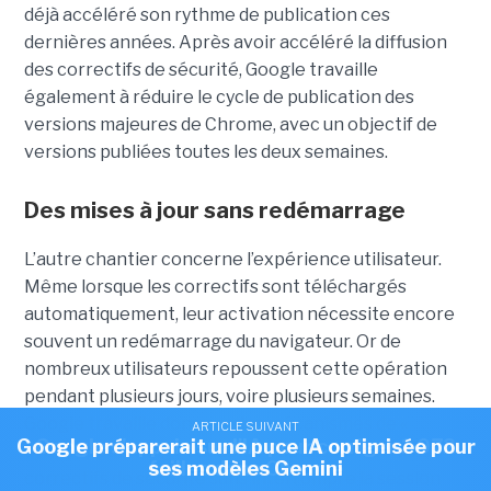
déjà accéléré son rythme de publication ces
dernières années. Après avoir accéléré la diffusion
des correctifs de sécurité, Google travaille
également à réduire le cycle de publication des
versions majeures de Chrome, avec un objectif de
versions publiées toutes les deux semaines.
Des mises à jour sans redémarrage
L’autre chantier concerne l’expérience utilisateur.
Même lorsque les correctifs sont téléchargés
automatiquement, leur activation nécessite encore
souvent un redémarrage du navigateur. Or de
nombreux utilisateurs repoussent cette opération
pendant plusieurs jours, voire plusieurs semaines.
Google travaille donc sur des mécanismes de «
ARTICLE SUIVANT
ARTICLE SUIVANT
Google préparerait une puce IA optimisée pour
Google s'appuie sur l'IA pour corriger 1 072
dynamic patching » capables d’appliquer certains
failles dans Chrome
ses modèles Gemini
correctifs de sécurité sans interrompre la session