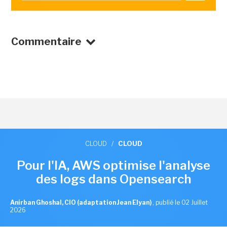
Commentaire
CLOUD
/
CLOUD
Pour l'IA, AWS optimise l'analyse
des logs dans Opensearch
Anirban Ghoshal, CIO (adaptation Jean Elyan)
,
publié le 02 Juillet
2026