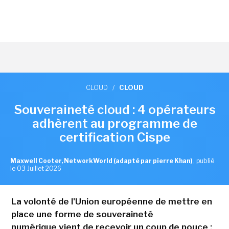
CLOUD
/
CLOUD
Souveraineté cloud : 4 opérateurs
adhèrent au programme de
certification Cispe
Maxwell Cooter, NetworkWorld (adapté par pierre Khan)
,
publié
le 03 Juillet 2026
La volonté de l'Union européenne de mettre en
place une forme de souveraineté
numérique vient de recevoir un coup de pouce :