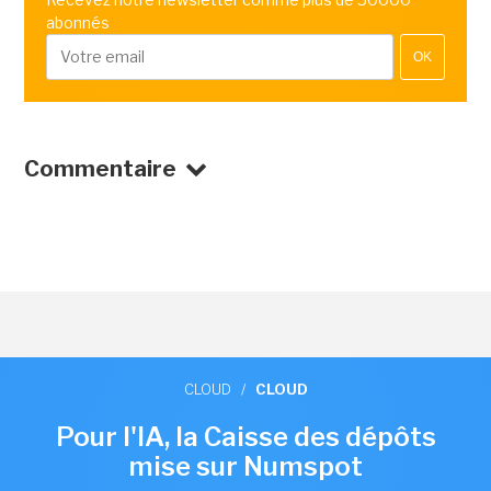
abonnés
OK
Commentaire
CLOUD
/
CLOUD
Pour l'IA, la Caisse des dépôts
mise sur Numspot