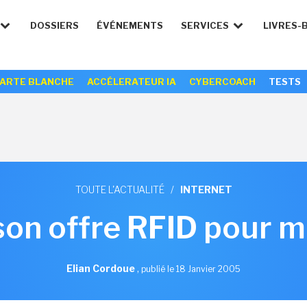
DOSSIERS
ÉVÉNEMENTS
SERVICES
LIVRES-
ARTE BLANCHE
ACCÉLERATEUR IA
CYBERCOACH
TESTS
TOUTE L'ACTUALITÉ
/
INTERNET
 son offre RFID pour m
Elian Cordoue
,
publié le 18 Janvier 2005