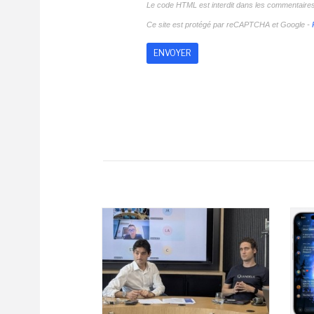
Le code HTML est interdit dans les commentaire
Ce site est protégé par reCAPTCHA et Google -