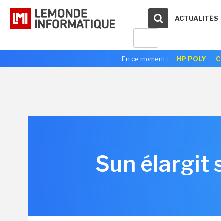
ACTUALITÉS
En ce moment :
HP POLY
C
Sun élargit