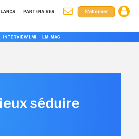
S'abonner
BLANCS
PARTENAIRES
INTERVIEW LMI
LMI MAG
ieux séduire