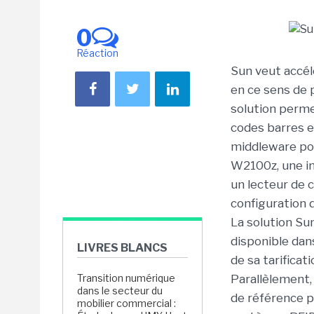
0
Réaction
Sun veut accélé
en ce sens de 
solution perme
codes barres e
middleware pou
W2100z, une im
un lecteur de 
configuration d
La solution Su
disponible dan
LIVRES BLANCS
de sa tarifica
Transition numérique
Parallèlement,
dans le secteur du
de référence p
mobilier commercial :