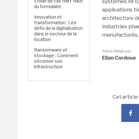
Étude de cas HMY Haut
systèmes RFID 
du formulaire
applications ti
Innovation et
architecture d
transformation : Les
industries pha
défis de la digitalisation
dans le secteur de la
manufacturés, 
location
Ransomware et
Article rédigé par
stockage : Comment
Elian Cordoue
sécuriser son
infrastructure
Cet article