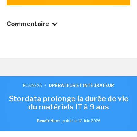
Commentaire
BUSINESS
/
OPÉRATEUR ET INTÉGRATEUR
Stordata prolonge la durée de vie
du matériels IT à 9 ans
Benoît Huet
,
publié le 10 Juin 2026