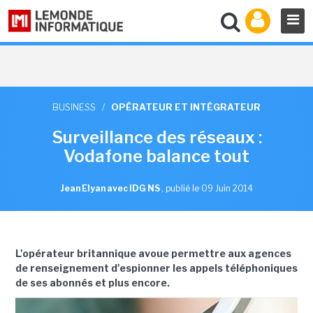
BUSINESS
/
OPÉRATEUR ET INTÉGRATEUR
Surveillance des réseaux :
Vodafone balance tout
Jean Elyan avec IDG NS
,
publié le 09 Juin 2014
L'opérateur britannique avoue permettre aux agences
de renseignement d'espionner les appels téléphoniques
de ses abonnés et plus encore.