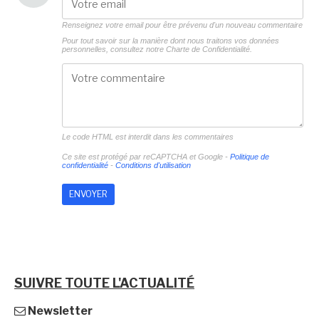
Renseignez votre email pour être prévenu d'un nouveau commentaire
Pour tout savoir sur la manière dont nous traitons vos données
personnelles, consultez notre
Charte de Confidentialité.
Le code HTML est interdit dans les commentaires
Ce site est protégé par reCAPTCHA et Google -
Politique de
confidentialité
-
Conditions d'utilisation
SUIVRE TOUTE L'ACTUALITÉ
Newsletter