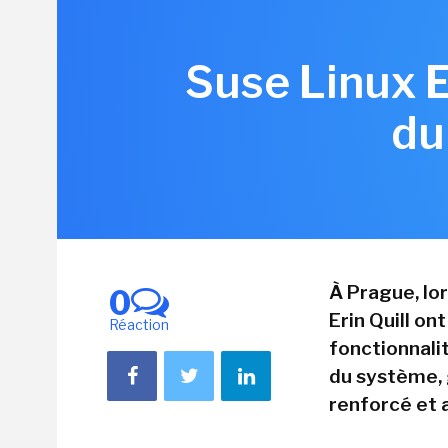
Suse Linux E
du
À Prague, lor
0
Erin Quill on
Réaction
fonctionnali
du système, 
renforcé et 