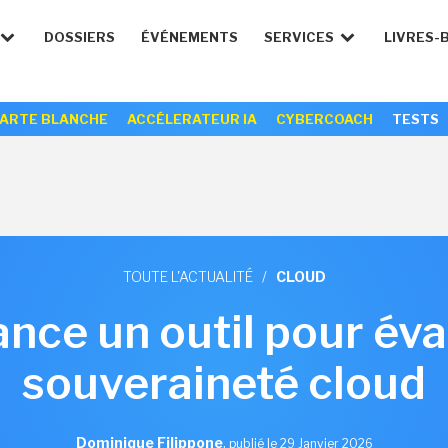
DOSSIERS
ÉVÉNEMENTS
SERVICES
LIVRES-
ARTE BLANCHE
ACCÉLERATEUR IA
CYBERCOACH
TESTS
TOUTE L'ACTUALITÉ
/
CLOUD
ance un outil pour éva
souveraineté cloud
Dominique Filippone
,
publié le 29 Janvier 2026