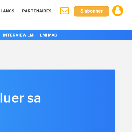
S'abonner
BLANCS
PARTENAIRES
INTERVIEW LMI
LMI MAG
luer sa