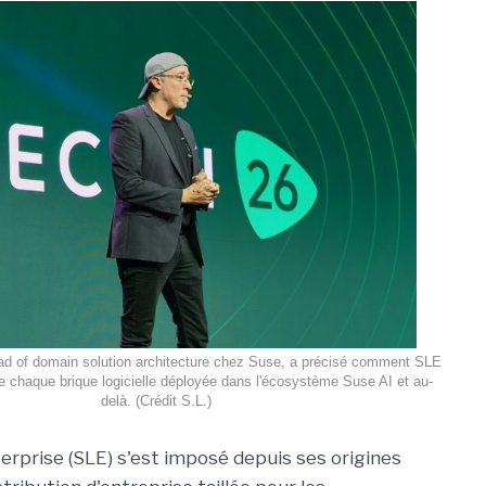
head of domain solution architecture chez Suse, a précisé comment SLE
é de chaque brique logicielle déployée dans l'écosystème Suse AI et au-
delà. (Crédit S.L.)
erprise (
SLE
) s'est imposé depuis ses origines