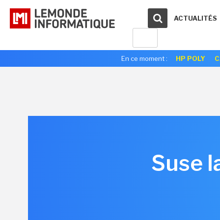
ACTUALITÉS
En ce moment :
HP POLY
C
Suse l