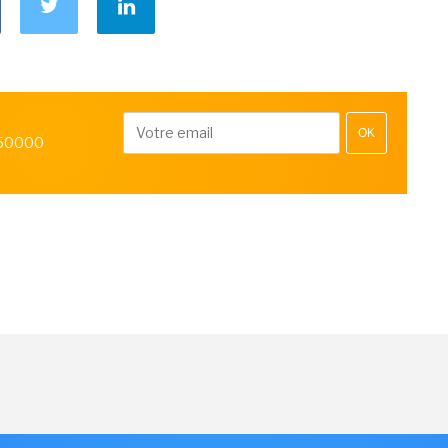
OK
 50000