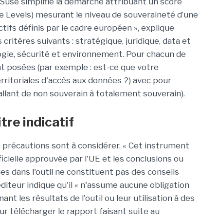
use simplifie la démarche attribuant un score
 Levels) mesurant le niveau de souveraineté d’une
tifs définis par le cadre européen », explique
 critères suivants : stratégique, juridique, data et
logie, sécurité et environnement. Pour chacun de
nt posées (par exemple : est-ce que votre
erritoriales d'accès aux données ?) avec pour
allant de non souverain à totalement souverain).
tre indicatif
s précautions sont à considérer. « Cet instrument
icielle approuvée par l'UE et les conclusions ou
s dans l'outil ne constituent pas des conseils
'éditeur indique qu'il « n'assume aucune obligation
nt les résultats de l'outil ou leur utilisation à des
ur télécharger le rapport faisant suite au