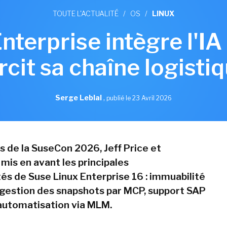
TOUTE L'ACTUALITÉ
/
OS
/
LINUX
nterprise intègre l'IA
rcit sa chaîne logisti
Serge Leblal
,
publié le 23 Avril 2026
s de la SuseCon 2026, Jeff Price et
t mis en avant les principales
tés de Suse Linux Enterprise 16 : immuabilité
gestion des snapshots par MCP, support SAP
automatisation via MLM.