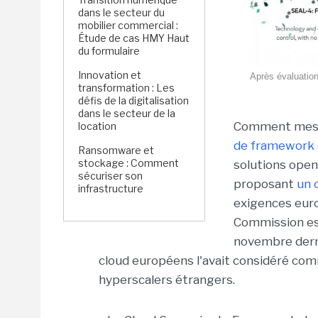
dans le secteur du
mobilier commercial :
Étude de cas HMY Haut
du formulaire
Innovation et
Après évaluation
transformation : Les
défis de la digitalisation
dans le secteur de la
Comment mesur
location
de framework c
Ransomware et
stockage : Comment
solutions ope
sécuriser son
proposant
un o
infrastructure
exigences euro
Commission est
novembre derni
cloud européens l'avait considéré c
hyperscalers étrangers.