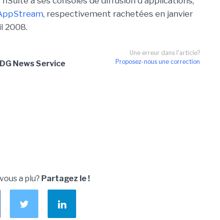
nSuite à ses consoles de diffusion d'applications,
AppStream
, respectivement rachetées en janvier
il 2008.
Une erreur dans l'article?
Proposez-nous une correction
IDG News Service
 vous a plu?
Partagez le !