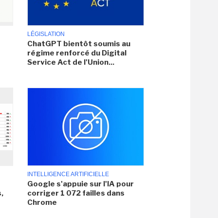
LÉGISLATION
ChatGPT bientôt soumis au
régime renforcé du Digital
Service Act de l'Union...
INTELLIGENCE ARTIFICIELLE
Google s'appuie sur l'IA pour
,
corriger 1 072 failles dans
Chrome