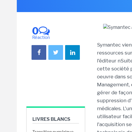
0
Réaction
Symantec vient
ressources sur 
l'éditeur nSuit
cette société 
oeuvre dans so
Management, es
gérer de façon 
suppression d'
médicales. L'un
utilisateur fac
LIVRES BLANCS
l'acquisition s
Transition numérique