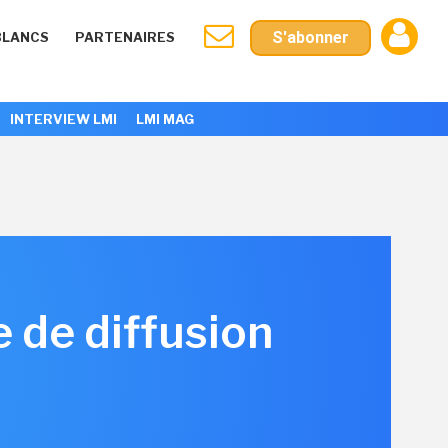
S'abonner
BLANCS
PARTENAIRES
INTERVIEW LMI
LMI MAG
 de diffusion