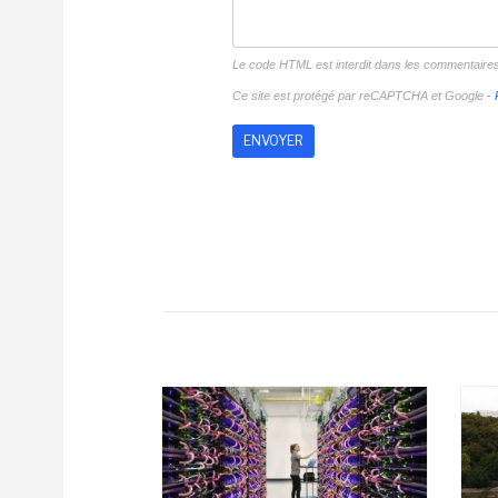
Le code HTML est interdit dans les commentaire
Ce site est protégé par reCAPTCHA et Google -