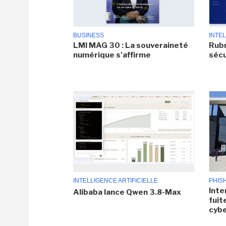
BUSINESS
INTEL
LMI MAG 30 : La souveraineté
Rubr
numérique s'affirme
sécu
INTELLIGENCE ARTIFICIELLE
PHIS
Inte
Alibaba lance Qwen 3.8-Max
fuit
cyb