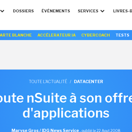
DOSSIERS
ÉVÉNEMENTS
SERVICES
LIVRES-
ARTE BLANCHE
ACCÉLERATEUR IA
CYBERCOACH
TESTS
TOUTE L'ACTUALITÉ
/
DATACENTER
ute nSuite à son offre
d'applications
Maryse Gros / IDG News Service
,
publié le 22 Aout 2008