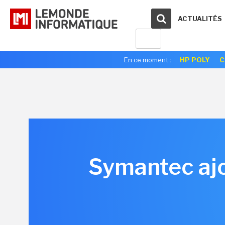
ACTUALITÉS
En ce moment :
HP POLY
C
Symantec ajo