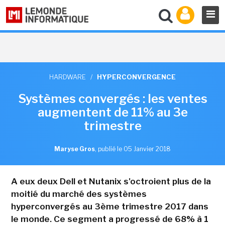
HARDWARE
/
HYPERCONVERGENCE
Systèmes convergés : les ventes
augmentent de 11% au 3e
trimestre
Maryse Gros
,
publié le 05 Janvier 2018
A eux deux Dell et Nutanix s'octroient plus de la
moitié du marché des systèmes
hyperconvergés au 3ème trimestre 2017 dans
le monde. Ce segment a progressé de 68% à 1