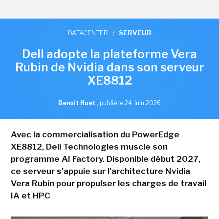
DATACENTER
/
SERVEUR
Dell adopte la plateforme Vera
Rubin de Nvidia dans son serveur
XE8812
Benoît Huet
,
publié le 24 Juin 2026
Avec la commercialisation du PowerEdge
XE8812, Dell Technologies muscle son
programme AI Factory. Disponible début 2027,
ce serveur s'appuie sur l'architecture Nvidia
Vera Rubin pour propulser les charges de travail
IA et HPC