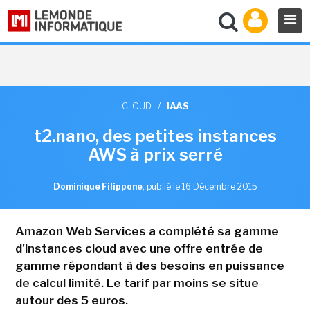
CLOUD
/
IAAS
t2.nano, des petites instances
AWS à prix serré
Dominique Filippone
,
publié le 16 Décembre 2015
Amazon Web Services a complété sa gamme
d'instances cloud avec une offre entrée de
gamme répondant à des besoins en puissance
de calcul limité. Le tarif par moins se situe
autour des 5 euros.