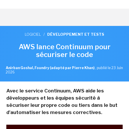
LOGICIEL
/
DÉVELOPPEMENT ET TESTS
AWS lance Continuum pour
sécuriser le code
Anirban Goshal, Foundry (adapté par Pierre Khan)
,
publié le 23 Juin
2026
Avec le service Continuum, AWS aide les
développeurs et les équipes sécurité à
sécuriser leur propre code ou tiers dans le but
d'automatiser les mesures correctives.