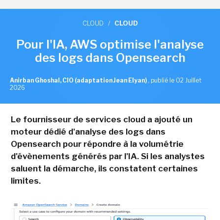
CLOUD
/
CLOUD
Pour l'IA, AWS optimise l'analyse
des logs dans Opensearch
Anirban Ghoshal, CIO (adaptation Jean Elyan)
,
publié le 02 Juillet
2026
Le fournisseur de services cloud a ajouté un
moteur dédié d'analyse des logs dans
Opensearch pour répondre à la volumétrie
d'évènements générés par l'IA. Si les analystes
saluent la démarche, ils constatent certaines
limites.