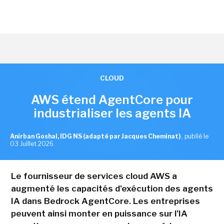
CLOUD
AWS étend AgentCore pour
industrialiser les agents IA
Anirban Goshal, IDG NS (adapté par Jacques Cheminat)
,
publié le
03 Juillet 2026
Le fournisseur de services cloud AWS a
augmenté les capacités d'exécution des agents
IA dans Bedrock AgentCore. Les entreprises
peuvent ainsi monter en puissance sur l'IA