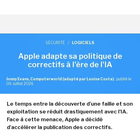
SÉCURITÉ
/
LOGICIELS
Apple adapte sa politique de
correctifs à l'ère de l'IA
Jonny Evans, Computerworld (adapté par Louise Costa)
,
publié le
06 Juillet 2026
Le temps entre la découverte d'une faille et son
exploitation se réduit drastiquement avec l'IA.
Face à cette menace, Apple a décidé
d'accélérer la publication des correctifs.