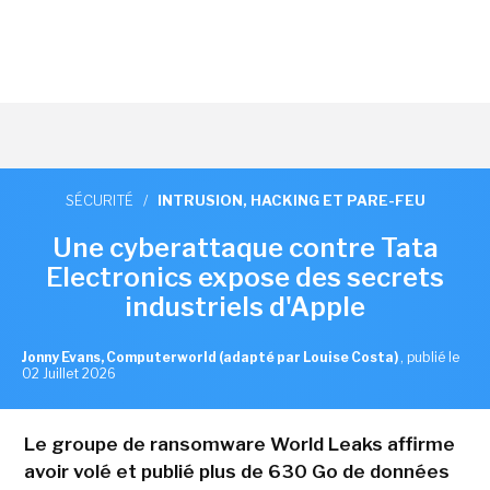
SÉCURITÉ
/
INTRUSION, HACKING ET PARE-FEU
Une cyberattaque contre Tata
Electronics expose des secrets
industriels d'Apple
Jonny Evans, Computerworld (adapté par Louise Costa)
,
publié le
02 Juillet 2026
Le groupe de ransomware World Leaks affirme
avoir volé et publié plus de 630 Go de données