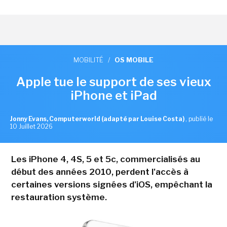
MOBILITÉ
/
OS MOBILE
Apple tue le support de ses vieux
iPhone et iPad
Jonny Evans, Computerworld (adapté par Louise Costa)
,
publié le
10 Juillet 2026
Les iPhone 4, 4S, 5 et 5c, commercialisés au
début des années 2010, perdent l'accès à
certaines versions signées d'iOS, empêchant la
restauration système.