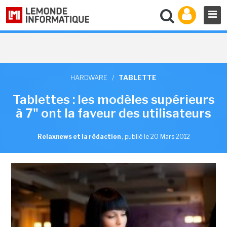
HARDWARE
/
TABLETTE
Tablettes : les modèles supérieurs
à 7" ont la faveur des utilisateurs
Relaxnews et la rédaction
,
publié le 20 Mars 2012