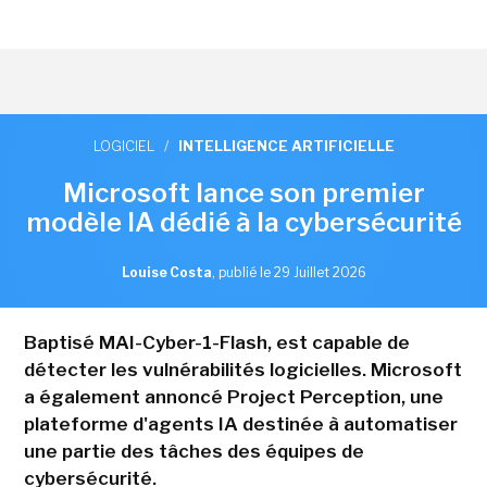
LOGICIEL
/
INTELLIGENCE ARTIFICIELLE
Microsoft lance son premier
modèle IA dédié à la cybersécurité
Louise Costa
,
publié le 29 Juillet 2026
Baptisé MAI-Cyber-1-Flash, est capable de
détecter les vulnérabilités logicielles. Microsoft
a également annoncé Project Perception, une
plateforme d'agents IA destinée à automatiser
une partie des tâches des équipes de
cybersécurité.