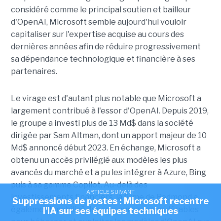
considéré comme le principal soutien et bailleur
d'OpenAI, Microsoft semble aujourd'hui vouloir
capitaliser sur l'expertise acquise au cours des
dernières années afin de réduire progressivement
sa dépendance technologique et financière à ses
partenaires.
Le virage est d'autant plus notable que Microsoft a
largement contribué à l'essor d'OpenAI. Depuis 2019,
le groupe a investi plus de 13 Md$ dans la société
dirigée par Sam Altman, dont un apport majeur de 10
Md$ annoncé début 2023. En échange, Microsoft a
obtenu un accès privilégié aux modèles les plus
avancés du marché et a pu les intégrer à Azure, Bing
puis à sa gamme Copilot. Au-delà des
ARTICLE SUIVANT
investissements financiers, la firme de Redmond a
Suppressions de postes : Microsoft recentre
également mobilisé des ressources considérables
l'IA sur ses équipes techniques