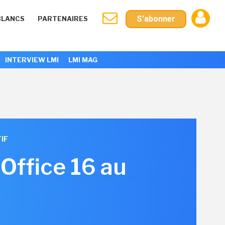
S'abonner
BLANCS
PARTENAIRES
INTERVIEW LMI
LMI MAG
IF
 Office 16 au