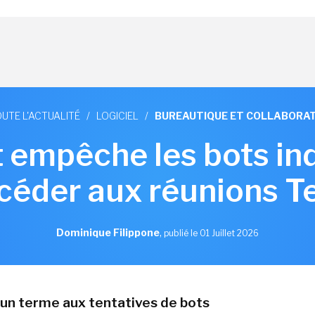
UTE L'ACTUALITÉ
/
LOGICIEL
/
BUREAUTIQUE ET COLLABORAT
 empêche les bots in
céder aux réunions 
Dominique Filippone
,
publié le 01 Juillet 2026
un terme aux tentatives de bots