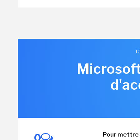
TO
Microsoft
d'ac
Pour mettre 
0