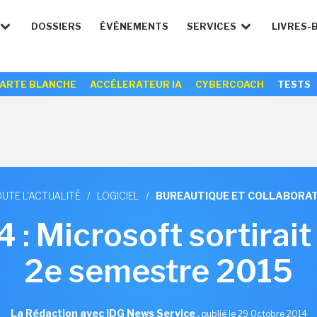
DOSSIERS
ÉVÉNEMENTS
SERVICES
LIVRES-
ARTE BLANCHE
ACCÉLERATEUR IA
CYBERCOACH
TESTS
UTE L'ACTUALITÉ
/
LOGICIEL
/
BUREAUTIQUE ET COLLABORAT
: Microsoft sortirait
2e semestre 2015
La Rédaction avec IDG News Service
,
publié le 29 Octobre 2014