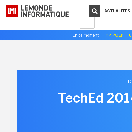
ACTUALITÉS
En ce moment :
HP POLY
C
TO
TechEd 2014 