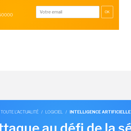
OK
 50000
TOUTE L'ACTUALITÉ
/
LOGICIEL
/
INTELLIGENCE ARTIFICIELLE
ttaque au défi de la s