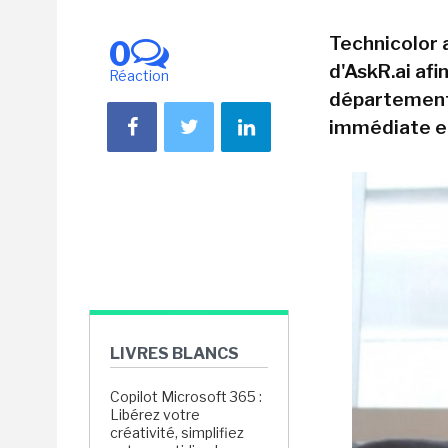
Technicolor a
0
d'AskR.ai afi
Réaction
département
immédiate et
LIVRES BLANCS
Copilot Microsoft 365 :
Libérez votre
créativité, simplifiez