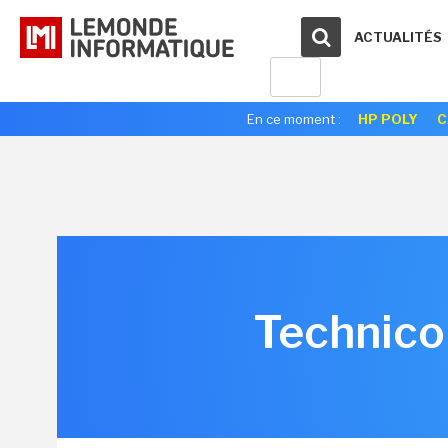
ACTUALITÉS
En ce moment :
HP POLY
C
Technicol