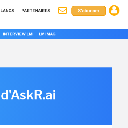
S'abonner
BLANCS
PARTENAIRES
INTERVIEW LMI
LMI MAG
 d'AskR.ai