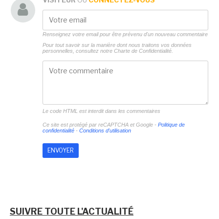
Renseignez votre email pour être prévenu d'un nouveau commentaire
Pour tout savoir sur la manière dont nous traitons vos données
personnelles, consultez notre
Charte de Confidentialité.
Le code HTML est interdit dans les commentaires
Ce site est protégé par reCAPTCHA et Google -
Politique de
confidentialité
-
Conditions d'utilisation
SUIVRE TOUTE L'ACTUALITÉ