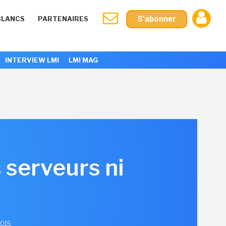
S'abonner
BLANCS
PARTENAIRES
INTERVIEW LMI
LMI MAG
 serveurs ni
2015