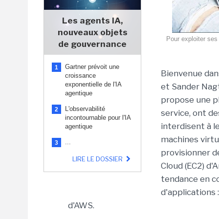
Les agents IA,
nouveaux objets
Pour exploiter ses
de gouvernance
Gartner prévoit une
1
Bienvenue dans
croissance
exponentielle de l'IA
et Sander Nagt
agentique
propose une p
L'observabilité
2
service, ont de
incontournable pour l'IA
interdisent à 
agentique
machines virtue
...
3
provisionner d
LIRE LE DOSSIER
Cloud (EC2) d'
tendance en c
d'applications
d'AWS.