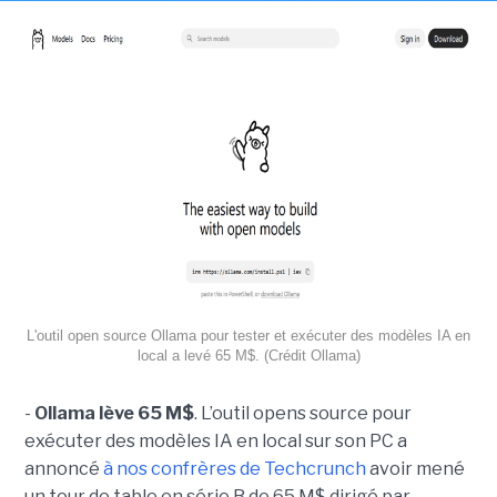
L'outil open source Ollama pour tester et exécuter des modèles IA en
local a levé 65 M$. (Crédit Ollama)
-
Ollama lève 65 M$
. L’outil opens source pour
exécuter des modèles IA en local sur son PC a
annoncé
à nos confrères de Techcrunch
avoir mené
un tour de table en série B de 65 M$ dirigé par