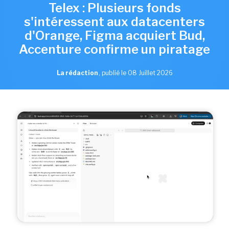
Telex : Plusieurs fonds
s'intéressent aux datacenters
d'Orange, Figma acquiert Bud,
Accenture confirme un piratage
La rédaction
,
publié le 08 Juillet 2026