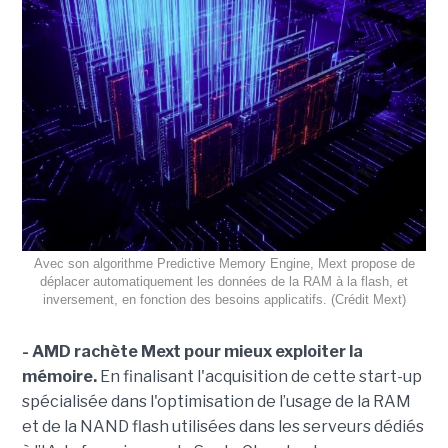
Avec son algorithme Predictive Memory Engine, Mext propose de
déplacer automatiquement les données de la RAM à la flash, et
inversement, en fonction des besoins applicatifs. (Crédit Mext)
-
AMD rachète
Mext
pour
mieux exploiter
la
mémoir
e.
En finalis
ant
l'acquisition de cette start-up
spécialisée dans l'optimisation de
l’usage de
la
RAM
et de la
NA
N
D
flash utilisée
s
dans les serveurs dédiés