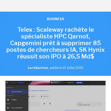
BUSINESS
Telex : Scaleway rachète le
spécialiste HPC Qarnot,
Capgemini prêt à supprimer 85
postes de chercheurs IA, SK Hynix
réussit son IPO à 26,5 Md$
La rédaction
,
publié le 10 Juillet 2026