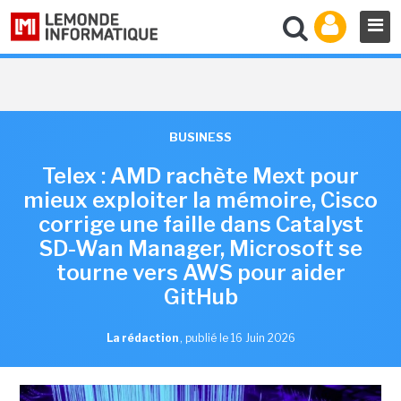
BUSINESS
Telex : AMD rachète Mext pour
mieux exploiter la mémoire, Cisco
corrige une faille dans Catalyst
SD-Wan Manager, Microsoft se
tourne vers AWS pour aider
GitHub
La rédaction
,
publié le 16 Juin 2026