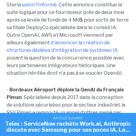
Steria
selon l'Informé
. Cette annonce constitue la
suite logique pour ce fournisseur près de deux mois
après sa levée de fonds de 4 Md$ pour sortir de terre
sa filiale DeployCo spécialisée dans le conseil IA.
Outre OpenAI, AWS et Microsoft viennent par
ailleurs également
d'annoncer la création de
structures dédiées d'intégration de systèmes IA
posant la question de la concurrence possible avec
leurs partenaires intégrateurs historiques. Une
situation héritée dont n'a pas à se soucier OpenAI.
-
Bordeaux Aéroport déploie la GenAI du Français
Piman
. Spécialisée depuis 2017 dans la conception
de solutions sécurisées pour le secteur industriel, la
SSII Piman a remporté un appel d'offres mené par
ARTICLE SUIVANT
ARTICLE SUIVANT
Bordeaux Aéroport en vue de s'équiper d'un
Telex : ServiceNow rachète Work.ai, Anthropic
Telex : Anthropic discute d'une puce IA avec
assistant GenAI. Après une phase de sélection d'une
Samsung, OpenAI ouvre sa société de conseil...
discute avec Samsung pour ses puces IA, La...
quarantaine de candidats, c'est la solution PI Chat de