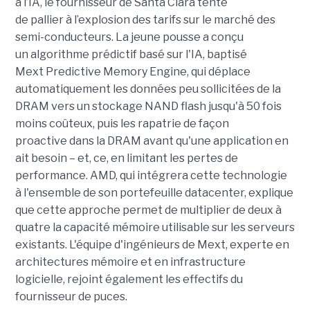
à l’IA, le
fournisseur
de Santa Clara tente
de
pallier
à
l’explosion des tarifs sur le marché des
semi-conducteurs.
La
jeune pousse
a
conçu
un
algorithme
prédictif basé sur l'IA, baptisé
Mext
Predictive
Memory Engine, qui déplace
automatiquement les données peu sollicitées de la
DRAM vers un stockage NAND
flash
jusqu'à 50 fois
moins coûteux, puis les rapatrie de façon
proactive
dans la
DRAM avant qu'une application en
ait besoin
– et, ce,
en limitant les
perte
s
de
performance.
AMD, qui intégrera cette technologie
à l'ensemble de son portefeuille datacenter, explique
que c
ette approche permet de multiplier
de
deux à
quatre la capacité mémoire utilisable sur les
serveur
s
existants
.
L'équipe d'ingénieurs de
Mext
, experte en
architectures mémoire et en infrastructure
logicielle, rejoint également les effectifs du
fournisseur de puces.