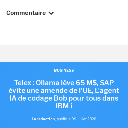
Commentaire
BUSINESS
Telex : Ollama lève 65 M$, SAP
évite une amende de l'UE, L'agent
IA de codage Bob pour tous dans
IBM i
La rédaction
,
publié le 09 Juillet 2026