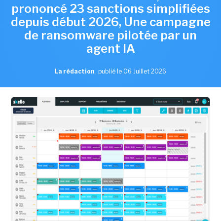
prononcé 23 sanctions simplifiées
depuis début 2026, Une campagne
de ransomware pilotée par un
agent IA
La rédaction
,
publié le 06 Juillet 2026