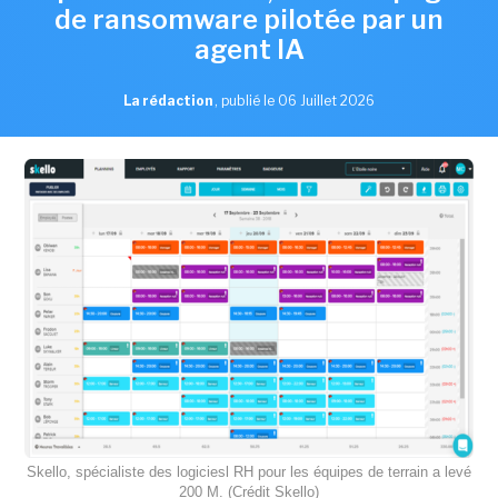
de ransomware pilotée par un
agent IA
La rédaction
,
publié le 06 Juillet 2026
Skello, spécialiste des logiciesl RH pour les équipes de terrain a levé
200 M. (Crédit Skello)