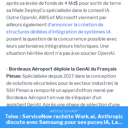
après sa levée de fonds de 4 Md$ pour sortir de terre
sa filiale DeployCo spécialisée dans le conseil IA.
Outre OpenAI, AWS et Microsoft viennent par
ailleurs également
d'annoncer la création de
structures dédiées d'intégration de systèmes IA
posant la question de la concurrence possible avec
leurs partenaires intégrateurs historiques. Une
situation héritée dont n'a pas à se soucier OpenAI.
-
Bordeaux Aéroport déploie la GenAI du Français
Piman
. Spécialisée depuis 2017 dans la conception
de solutions sécurisées pour le secteur industriel, la
SSII Piman a remporté un appel d'offres mené par
Bordeaux Aéroport en vue de s'équiper d'un
assistant GenAI. Après une phase de sélection d'une
quarantaine de candidats, c'est la solution PI Chat de
ARTICLE SUIVANT
ARTICLE SUIVANT
ARTICLE SUIVANT
Telex : Skello lève 200 M€, La Cnil a prononcé 23
Telex : ServiceNow rachète Work.ai, Anthropic
Telex : Anthropic discute d'une puce IA avec
Piman qui a été retenue, en particulier pour son
Samsung, OpenAI ouvre sa société de conseil...
discute avec Samsung pour ses puces IA, La...
sanctions simplifiées depuis début...
empreinte matérielle réduite, son coût inférieur à