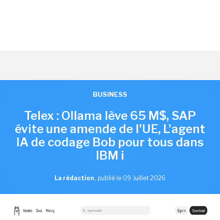
BUSINESS
Telex : Ollama lève 65 M$, SAP
évite une amende de l'UE, L'agent
IA de codage Bob pour tous dans
IBM i
La rédaction
,
publié le 09 Juillet 2026