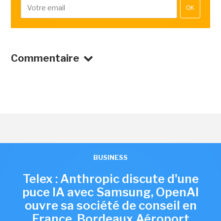
OK
Commentaire
BUSINESS
Telex : Anthropic discute d'une
puce IA avec Samsung, OpenAI
ouvre sa société de conseil en
France, Bordeaux Aéroport