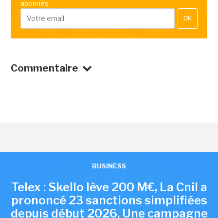
abonnés
OK
Commentaire
BUSINESS
Telex : Skello lève 200 M€, La Cnil a
prononcé 23 sanctions simplifiées
depuis début 2026, Une campagne