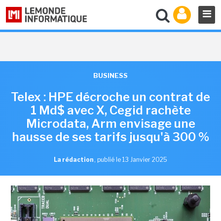
BUSINESS
Telex : HPE décroche un contrat de
1 Md$ avec X, Cegid rachète
Microdata, Arm envisage une
hausse de ses tarifs jusqu'à 300 %
La rédaction
,
publié le 13 Janvier 2025