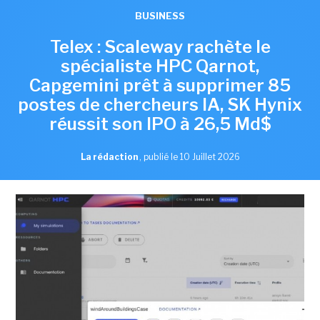
BUSINESS
Telex : Scaleway rachète le
spécialiste HPC Qarnot,
Capgemini prêt à supprimer 85
postes de chercheurs IA, SK Hynix
réussit son IPO à 26,5 Md$
La rédaction
,
publié le 10 Juillet 2026