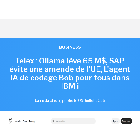
BUSINESS
Telex : Ollama lève 65 M$, SAP
évite une amende de l'UE, L'agent
IA de codage Bob pour tous dans
IBM i
La rédaction
,
publié le 09 Juillet 2026