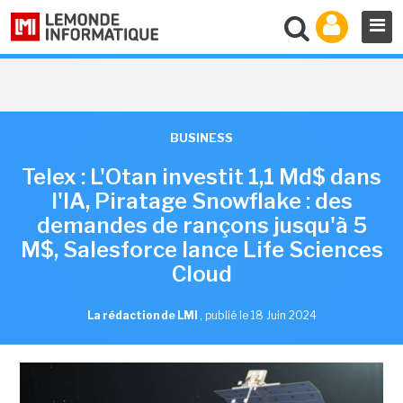
BUSINESS
Telex : L'Otan investit 1,1 Md$ dans
l'IA, Piratage Snowflake : des
demandes de rançons jusqu'à 5
M$, Salesforce lance Life Sciences
Cloud
La rédaction de LMI
,
publié le 18 Juin 2024