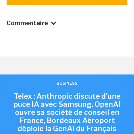
Commentaire
BUSINESS
Telex : Anthropic discute d'une
puce IA avec Samsung, OpenAI
ouvre sa société de conseil en
France, Bordeaux Aéroport
déploie la GenAI du Français