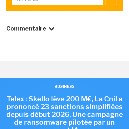
Commentaire
BUSINESS
Telex : Skello lève 200 M€, La Cnil a
prononcé 23 sanctions simplifiées
depuis début 2026, Une campagne
de ransomware pilotée par un