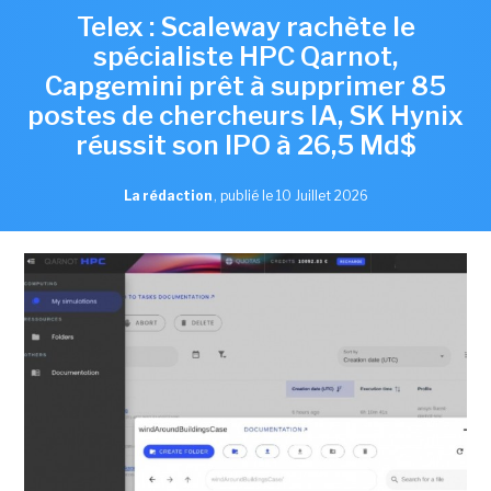
Telex : Scaleway rachète le
spécialiste HPC Qarnot,
Capgemini prêt à supprimer 85
postes de chercheurs IA, SK Hynix
réussit son IPO à 26,5 Md$
La rédaction
,
publié le 10 Juillet 2026