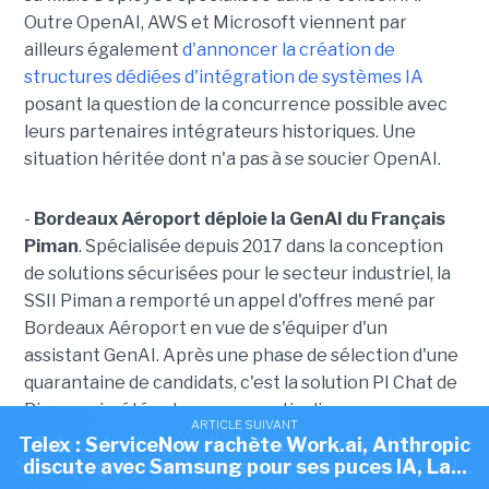
Outre OpenAI, AWS et Microsoft viennent par
ailleurs également
d'annoncer la création de
structures dédiées d'intégration de systèmes IA
posant la question de la concurrence possible avec
leurs partenaires intégrateurs historiques. Une
situation héritée dont n'a pas à se soucier OpenAI.
-
Bordeaux Aéroport déploie la GenAI du Français
Piman
. Spécialisée depuis 2017 dans la conception
de solutions sécurisées pour le secteur industriel, la
SSII Piman a remporté un appel d'offres mené par
Bordeaux Aéroport en vue de s'équiper d'un
assistant GenAI. Après une phase de sélection d'une
quarantaine de candidats, c'est la solution PI Chat de
Piman qui a été retenue, en particulier pour son
ARTICLE SUIVANT
ARTICLE SUIVANT
ARTICLE SUIVANT
empreinte matérielle réduite, son coût inférieur à
Telex : Skello lève 200 M€, La Cnil a prononcé 23
Telex : ServiceNow rachète Work.ai, Anthropic
Telex : Anthropic discute d'une puce IA avec
ceux de la concurrence ainsi que la possibilité d'un
Samsung, OpenAI ouvre sa société de conseil...
discute avec Samsung pour ses puces IA, La...
sanctions simplifiées depuis début...