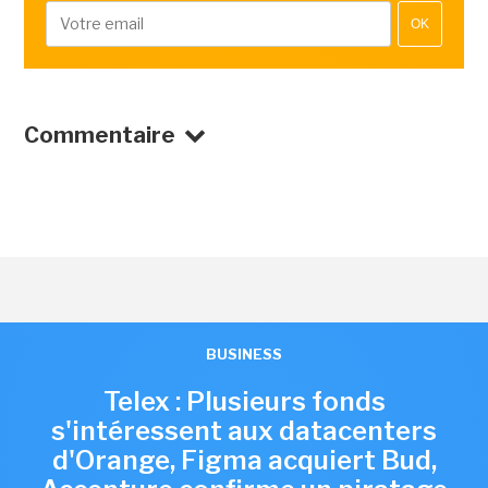
OK
Commentaire
BUSINESS
Telex : Plusieurs fonds
s'intéressent aux datacenters
d'Orange, Figma acquiert Bud,