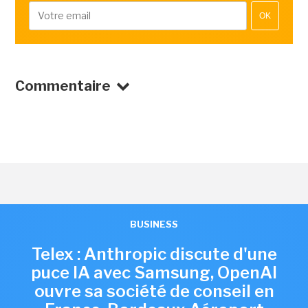
OK
Commentaire
BUSINESS
Telex : Anthropic discute d'une
puce IA avec Samsung, OpenAI
ouvre sa société de conseil en