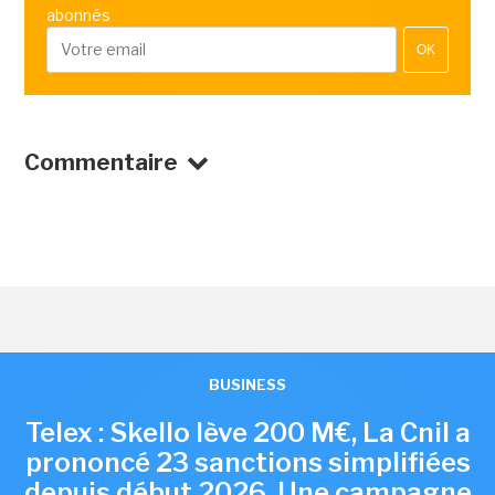
abonnés
OK
Commentaire
BUSINESS
Telex : Skello lève 200 M€, La Cnil a
prononcé 23 sanctions simplifiées
depuis début 2026, Une campagne