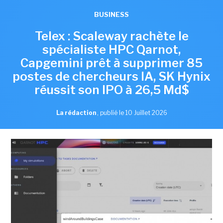
BUSINESS
Telex : Scaleway rachète le
spécialiste HPC Qarnot,
Capgemini prêt à supprimer 85
postes de chercheurs IA, SK Hynix
réussit son IPO à 26,5 Md$
La rédaction
,
publié le 10 Juillet 2026