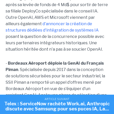
après sa levée de fonds de 4 Md$ pour sortir de terre
sa filiale DeployCo spécialisée dans le conseil IA.
Outre OpenAI, AWS et Microsoft viennent par
ailleurs également
d'annoncer la création de
structures dédiées d'intégration de systèmes IA
posant la question de la concurrence possible avec
leurs partenaires intégrateurs historiques. Une
situation héritée dont n'a pas à se soucier OpenAI.
-
Bordeaux Aéroport déploie la GenAI du Français
Piman
. Spécialisée depuis 2017 dans la conception
de solutions sécurisées pour le secteur industriel, la
SSII Piman a remporté un appel d'offres mené par
Bordeaux Aéroport en vue de s'équiper d'un
assistant GenAI. Après une phase de sélection d'une
ARTICLE SUIVANT
ARTICLE SUIVANT
ARTICLE SUIVANT
quarantaine de candidats, c'est la solution PI Chat de
Telex : Skello lève 200 M€, La Cnil a prononcé 23
Telex : ServiceNow rachète Work.ai, Anthropic
Telex : Anthropic discute d'une puce IA avec
Piman qui a été retenue, en particulier pour son
Samsung, OpenAI ouvre sa société de conseil...
discute avec Samsung pour ses puces IA, La...
sanctions simplifiées depuis début...