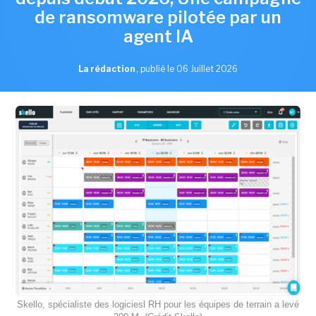
de ransomware pilotée par un
agent IA
La rédaction
,
publié le 06 Juillet 2026
Skello, spécialiste des logiciesl RH pour les équipes de terrain a levé