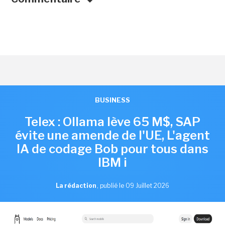
BUSINESS
Telex : Ollama lève 65 M$, SAP
évite une amende de l'UE, L'agent
IA de codage Bob pour tous dans
IBM i
La rédaction
,
publié le 09 Juillet 2026