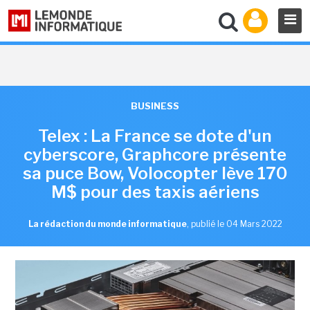
BUSINESS
Telex : La France se dote d'un
cyberscore, Graphcore présente
sa puce Bow, Volocopter lève 170
M$ pour des taxis aériens
La rédaction du monde informatique
,
publié le 04 Mars 2022