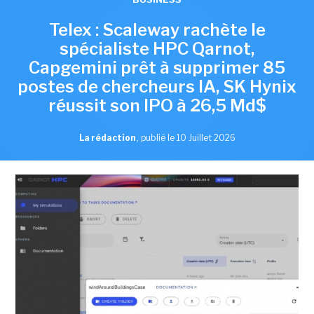
Telex : Scaleway rachète le
spécialiste HPC Qarnot,
Capgemini prêt à supprimer 85
postes de chercheurs IA, SK Hynix
réussit son IPO à 26,5 Md$
La rédaction
,
publié le 10 Juillet 2026