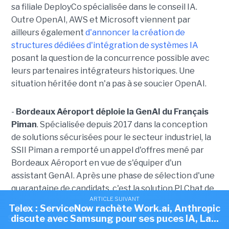
sa filiale DeployCo spécialisée dans le conseil IA.
Outre OpenAI, AWS et Microsoft viennent par
ailleurs également
d'annoncer la création de
structures dédiées d'intégration de systèmes IA
posant la question de la concurrence possible avec
leurs partenaires intégrateurs historiques. Une
situation héritée dont n'a pas à se soucier OpenAI.
-
Bordeaux Aéroport déploie la GenAI du Français
Piman
. Spécialisée depuis 2017 dans la conception
de solutions sécurisées pour le secteur industriel, la
SSII Piman a remporté un appel d'offres mené par
Bordeaux Aéroport en vue de s'équiper d'un
assistant GenAI. Après une phase de sélection d'une
quarantaine de candidats, c'est la solution PI Chat de
ARTICLE SUIVANT
ARTICLE SUIVANT
ARTICLE SUIVANT
Piman qui a été retenue, en particulier pour son
Telex : Skello lève 200 M€, La Cnil a prononcé 23
Telex : ServiceNow rachète Work.ai, Anthropic
Telex : Anthropic discute d'une puce IA avec
empreinte matérielle réduite, son coût inférieur à
Samsung, OpenAI ouvre sa société de conseil...
discute avec Samsung pour ses puces IA, La...
sanctions simplifiées depuis début...
ceux de la concurrence ainsi que la possibilité d'un