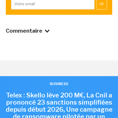
OK
Commentaire
BUSINESS
Telex : Skello lève 200 M€, La Cnil a
prononcé 23 sanctions simplifiées
depuis début 2026, Une campagne
de ransomware pilotée par un