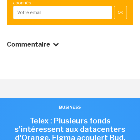
abonnés
OK
Commentaire
BUSINESS
Telex : Plusieurs fonds
s'intéressent aux datacenters
d'Orange, Figma acquiert Bud,