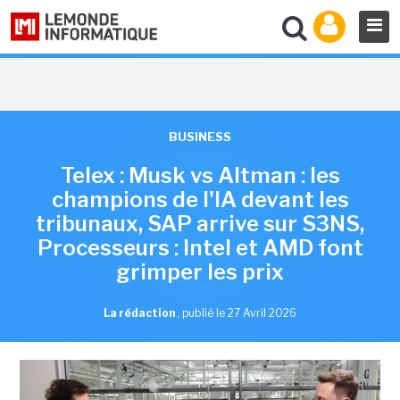
BUSINESS
Telex : Musk vs Altman : les
champions de l'IA devant les
tribunaux, SAP arrive sur S3NS,
Processeurs : Intel et AMD font
grimper les prix
La rédaction
,
publié le 27 Avril 2026