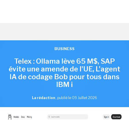
BUSINESS
Telex : Ollama lève 65 M$, SAP
évite une amende de l'UE, L'agent
IA de codage Bob pour tous dans
IBM i
La rédaction
,
publié le 09 Juillet 2026