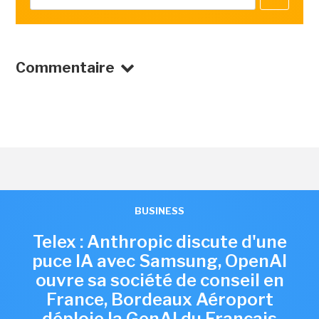
Commentaire
BUSINESS
Telex : Anthropic discute d'une
puce IA avec Samsung, OpenAI
ouvre sa société de conseil en
France, Bordeaux Aéroport
déploie la GenAI du Français